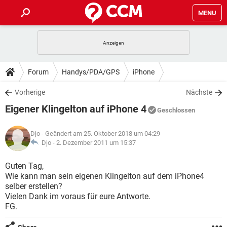
MENU
HOME
SPIELE
STREAMING
TIPPS & TRICKS
Forum
Handys/PDA/GPS
iPhone
ANDROID
IOS
SPIELE
STREAMING
DOWNLOADS
Vorherige
Nächste
WINDOWS 10
INSTAGRAM
ANDROID
IOS
Eigener Klingelton auf iPhone 4
WHATSAPP
SPIELE
TIKTOK
STREAMING
Geschlossen
FORUM
WINDOWS 10
INSTAGRAM
FACEBOOK
ANDROID
HARDWARE
IOS
Djo
- Geändert am 25. Oktober 2018 um 04:29
WHATSAPP
SPIELE
TIKTOK
STREAMING
LEXIKON
Djo -
2. Dezember 2011 um 15:37
WINDOWS 10
INSTAGRAM
FACEBOOK
ANDROID
HARDWARE
IOS
WHATSAPP
SPIELE
TIKTOK
STREAMING
Guten Tag,
WINDOWS 10
INSTAGRAM
Wie kann man sein eigenen Klingelton auf dem iPhone4
FACEBOOK
ANDROID
HARDWARE
IOS
selber erstellen?
WHATSAPP
TIKTOK
Vielen Dank im voraus für eure Antworte.
WINDOWS 10
INSTAGRAM
FACEBOOK
HARDWARE
FG.
WHATSAPP
TIKTOK