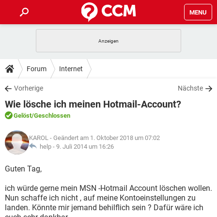
MENU
HOME
SPIELE
STREAMING
TIPPS & TRICKS
Forum
Internet
ANDROID
IOS
SPIELE
STREAMING
DOWNLOADS
Vorherige
Nächste
WINDOWS 10
INSTAGRAM
ANDROID
IOS
Wie lösche ich meinen Hotmail-Account?
WHATSAPP
SPIELE
TIKTOK
STREAMING
FORUM
WINDOWS 10
INSTAGRAM
Gelöst
/Geschlossen
FACEBOOK
ANDROID
HARDWARE
IOS
WHATSAPP
SPIELE
TIKTOK
STREAMING
LEXIKON
WINDOWS 10
KAROL
- Geändert am 1. Oktober 2018 um 07:02
INSTAGRAM
FACEBOOK
ANDROID
HARDWARE
IOS
help -
9. Juli 2014 um 16:26
WHATSAPP
SPIELE
TIKTOK
STREAMING
WINDOWS 10
INSTAGRAM
Guten Tag,
FACEBOOK
ANDROID
HARDWARE
IOS
WHATSAPP
TIKTOK
ich würde gerne mein MSN -Hotmail Account löschen wollen.
WINDOWS 10
INSTAGRAM
FACEBOOK
HARDWARE
Nun schaffe ich nicht , auf meine Kontoeinstellungen zu
WHATSAPP
TIKTOK
landen. Könnte mir jemand behilflich sein ? Dafür wäre ich