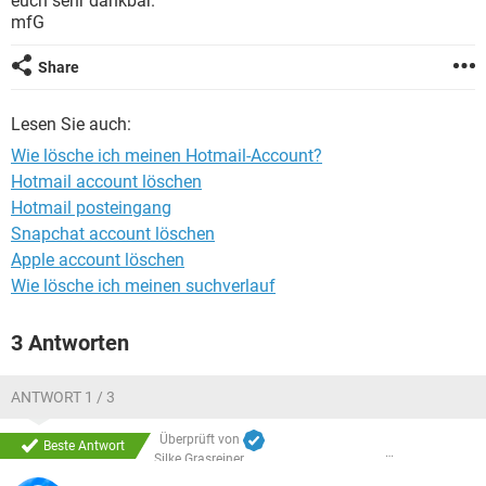
euch sehr dankbar.
FACEBOOK
HARDWARE
mfG
Share
Lesen Sie auch:
Wie lösche ich meinen Hotmail-Account?
Hotmail account löschen
Hotmail posteingang
Snapchat account löschen
Apple account löschen
Wie lösche ich meinen suchverlauf
3 Antworten
ANTWORT 1 / 3
Überprüft von
Beste Antwort
Silke Grasreiner