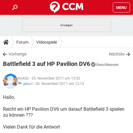
MENU
HOME
SPIELE
STREAMING
TIPPS & TRICKS
Forum
Videospiele
ANDROID
IOS
SPIELE
STREAMING
DOWNLOADS
Vorherige
Nächste
WINDOWS 10
INSTAGRAM
ANDROID
IOS
Battlefield 3 auf HP Pavilion DV6
WHATSAPP
SPIELE
TIKTOK
STREAMING
Geschlossen
FORUM
WINDOWS 10
INSTAGRAM
FACEBOOK
ANDROID
HARDWARE
IOS
RoXila
- 25. November 2011 um 15:52
WHATSAPP
SPIELE
TIKTOK
STREAMING
LEXIKON
pico.l
-
26. November 2011 um 12:13
WINDOWS 10
INSTAGRAM
FACEBOOK
ANDROID
HARDWARE
IOS
WHATSAPP
SPIELE
TIKTOK
STREAMING
Hallo,
WINDOWS 10
INSTAGRAM
FACEBOOK
ANDROID
HARDWARE
IOS
Reicht ein HP Pavilion DV6 um darauf Battlefield 3 spielen
WHATSAPP
TIKTOK
zu können ???
WINDOWS 10
INSTAGRAM
FACEBOOK
HARDWARE
WHATSAPP
TIKTOK
Vielen Dank für die Antwort