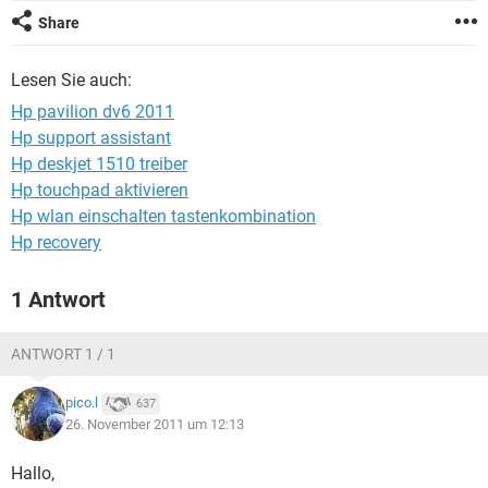
FACEBOOK
HARDWARE
Share
Lesen Sie auch:
Hp pavilion dv6 2011
Hp support assistant
Hp deskjet 1510 treiber
Hp touchpad aktivieren
Hp wlan einschalten tastenkombination
Hp recovery
1 Antwort
ANTWORT 1 / 1
pico.l
637
26. November 2011 um 12:13
Hallo,