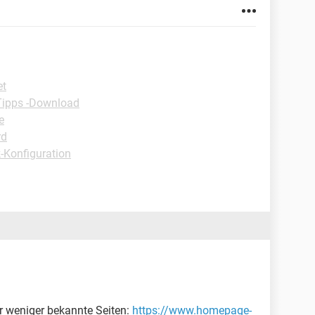
et
Tipps -Download
e
rd
-Konfiguration
r weniger bekannte Seiten:
https://www.homepage-