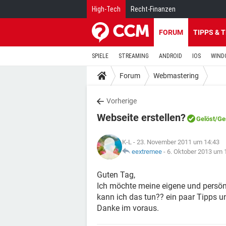
High-Tech
Recht-Finanzen
FORUM
TIPPS & 
SPIELE
STREAMING
ANDROID
IOS
WIND
Forum
Webmastering
Vorherige
Webseite erstellen?
Gelöst
/Ge
K-L
- 23. November 2011 um 14:43
eextremee
-
6. Oktober 2013 um 
Guten Tag,
Ich möchte meine eigene und persönl
kann ich das tun?? ein paar Tipps un
Danke im voraus.