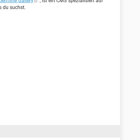
ermine Gallery
; ist ein CMS spezialisiert auf
s du suchst.