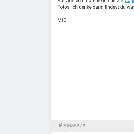
Auf Anhieb empfehle ich dir z.B
Copp
Fotos; Ich denke darin findest du wa
MfG
RÉPONSE 2 / 2