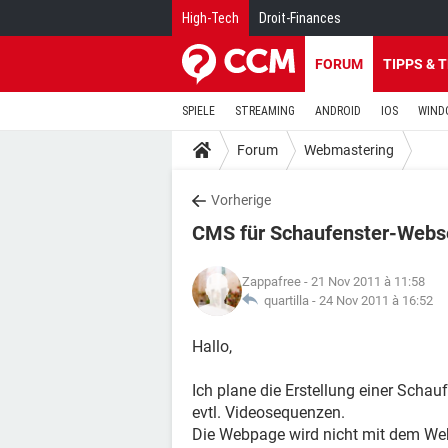
High-Tech
Droit-Finances
FORUM
TIPPS & 
SPIELE
STREAMING
ANDROID
IOS
WIND
Forum
Webmastering
Vorherige
CMS für Schaufenster-Webs
Zappafree
- 21 Nov 2011 à 11:58
quartilla -
24 Nov 2011 à 16:52
Hallo,
Ich plane die Erstellung einer Schau
evtl. Videosequenzen.
Die Webpage wird nicht mit dem Web 