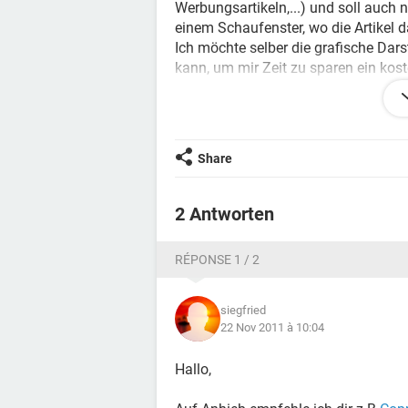
Werbungsartikeln,...) und soll auch n
einem Schaufenster, wo die Artikel 
Ich möchte selber die grafische Dars
kann, um mir Zeit zu sparen ein ko
Welches empfehlt ihr mir ?
Danke im Voraus
Share
2 Antworten
RÉPONSE 1 / 2
siegfried
22 Nov 2011 à 10:04
Hallo,