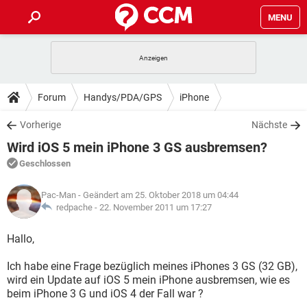
MENU
HOME
SPIELE
STREAMING
TIPPS & TRICKS
Forum
Handys/PDA/GPS
iPhone
ANDROID
IOS
SPIELE
STREAMING
DOWNLOADS
Vorherige
Nächste
WINDOWS 10
INSTAGRAM
ANDROID
IOS
Wird iOS 5 mein iPhone 3 GS ausbremsen?
WHATSAPP
SPIELE
TIKTOK
STREAMING
FORUM
WINDOWS 10
INSTAGRAM
Geschlossen
FACEBOOK
ANDROID
HARDWARE
IOS
WHATSAPP
SPIELE
TIKTOK
STREAMING
LEXIKON
WINDOWS 10
Pac-Man
- Geändert am 25. Oktober 2018 um 04:44
INSTAGRAM
FACEBOOK
ANDROID
HARDWARE
IOS
redpache -
22. November 2011 um 17:27
WHATSAPP
SPIELE
TIKTOK
STREAMING
WINDOWS 10
INSTAGRAM
Hallo,
FACEBOOK
ANDROID
HARDWARE
IOS
WHATSAPP
TIKTOK
Ich habe eine Frage bezüglich meines iPhones 3 GS (32 GB),
WINDOWS 10
INSTAGRAM
FACEBOOK
HARDWARE
wird ein Update auf iOS 5 mein iPhone ausbremsen, wie es
WHATSAPP
TIKTOK
beim iPhone 3 G und iOS 4 der Fall war ?