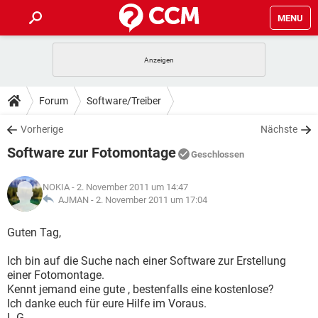
MENU
HOME
SPIELE
STREAMING
TIPPS & TRICKS
Forum
Software/Treiber
ANDROID
IOS
SPIELE
STREAMING
DOWNLOADS
Vorherige
Nächste
WINDOWS 10
INSTAGRAM
ANDROID
IOS
Software zur Fotomontage
WHATSAPP
SPIELE
TIKTOK
STREAMING
Geschlossen
FORUM
WINDOWS 10
INSTAGRAM
FACEBOOK
ANDROID
HARDWARE
IOS
NOKIA
- 2. November 2011 um 14:47
WHATSAPP
SPIELE
TIKTOK
STREAMING
LEXIKON
AJMAN -
2. November 2011 um 17:04
WINDOWS 10
INSTAGRAM
FACEBOOK
ANDROID
HARDWARE
IOS
WHATSAPP
SPIELE
TIKTOK
STREAMING
Guten Tag,
WINDOWS 10
INSTAGRAM
FACEBOOK
ANDROID
HARDWARE
IOS
Ich bin auf die Suche nach einer Software zur Erstellung
WHATSAPP
TIKTOK
einer Fotomontage.
WINDOWS 10
INSTAGRAM
FACEBOOK
HARDWARE
Kennt jemand eine gute , bestenfalls eine kostenlose?
WHATSAPP
TIKTOK
Ich danke euch für eure Hilfe im Voraus.
L.G