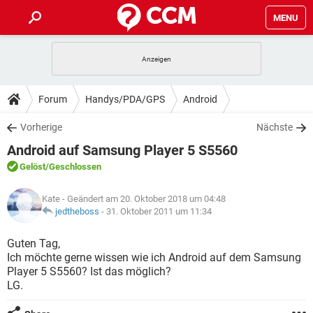
MENU
HOME
SPIELE
STREAMING
TIPPS & TRICKS
Forum
Handys/PDA/GPS
Android
ANDROID
IOS
SPIELE
STREAMING
DOWNLOADS
Vorherige
Nächste
WINDOWS 10
INSTAGRAM
ANDROID
IOS
Android auf Samsung Player 5 S5560
WHATSAPP
SPIELE
TIKTOK
STREAMING
FORUM
WINDOWS 10
INSTAGRAM
Gelöst
/Geschlossen
FACEBOOK
ANDROID
HARDWARE
IOS
WHATSAPP
SPIELE
TIKTOK
STREAMING
LEXIKON
WINDOWS 10
Kate
- Geändert am 20. Oktober 2018 um 04:48
INSTAGRAM
FACEBOOK
ANDROID
HARDWARE
IOS
jedtheboss
-
31. Oktober 2011 um 11:34
WHATSAPP
SPIELE
TIKTOK
STREAMING
WINDOWS 10
INSTAGRAM
Guten Tag,
FACEBOOK
ANDROID
HARDWARE
IOS
Ich möchte gerne wissen wie ich Android auf dem Samsung
WHATSAPP
TIKTOK
Player 5 S5560? Ist das möglich?
WINDOWS 10
INSTAGRAM
FACEBOOK
HARDWARE
LG.
WHATSAPP
TIKTOK