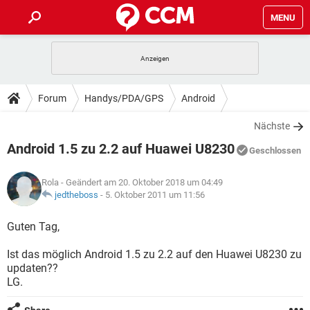
MENU
HOME
SPIELE
STREAMING
TIPPS & TRICKS
Forum
Handys/PDA/GPS
Android
ANDROID
IOS
SPIELE
STREAMING
DOWNLOADS
Nächste
WINDOWS 10
INSTAGRAM
ANDROID
IOS
Android 1.5 zu 2.2 auf Huawei U8230
WHATSAPP
SPIELE
TIKTOK
STREAMING
Geschlossen
FORUM
WINDOWS 10
INSTAGRAM
FACEBOOK
ANDROID
HARDWARE
IOS
Rola
- Geändert am 20. Oktober 2018 um 04:49
WHATSAPP
SPIELE
TIKTOK
STREAMING
LEXIKON
jedtheboss
-
5. Oktober 2011 um 11:56
WINDOWS 10
INSTAGRAM
FACEBOOK
ANDROID
HARDWARE
IOS
WHATSAPP
SPIELE
TIKTOK
STREAMING
Guten Tag,
WINDOWS 10
INSTAGRAM
FACEBOOK
ANDROID
HARDWARE
IOS
Ist das möglich Android 1.5 zu 2.2 auf den Huawei U8230 zu
WHATSAPP
TIKTOK
updaten??
WINDOWS 10
INSTAGRAM
FACEBOOK
HARDWARE
LG.
WHATSAPP
TIKTOK