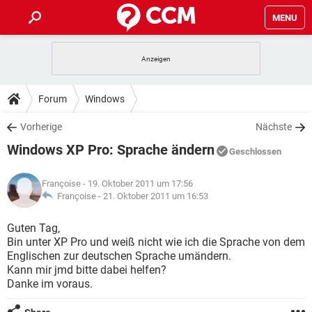
MENU
HOME
SPIELE
STREAMING
TIPPS & TRICKS
Forum
Windows
ANDROID
IOS
SPIELE
STREAMING
DOWNLOADS
Vorherige
Nächste
WINDOWS 10
INSTAGRAM
ANDROID
IOS
Windows XP Pro: Sprache ändern
WHATSAPP
SPIELE
TIKTOK
STREAMING
Geschlossen
FORUM
WINDOWS 10
INSTAGRAM
FACEBOOK
ANDROID
HARDWARE
IOS
Françoise
- 19. Oktober 2011 um 17:56
WHATSAPP
SPIELE
TIKTOK
STREAMING
LEXIKON
Françoise -
21. Oktober 2011 um 16:53
WINDOWS 10
INSTAGRAM
FACEBOOK
ANDROID
HARDWARE
IOS
WHATSAPP
SPIELE
TIKTOK
STREAMING
Guten Tag,
WINDOWS 10
INSTAGRAM
Bin unter XP Pro und weiß nicht wie ich die Sprache von dem
FACEBOOK
ANDROID
HARDWARE
IOS
Englischen zur deutschen Sprache umändern.
WHATSAPP
TIKTOK
Kann mir jmd bitte dabei helfen?
WINDOWS 10
INSTAGRAM
FACEBOOK
HARDWARE
Danke im voraus.
WHATSAPP
TIKTOK