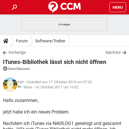
MENU
HOME
SPIELE
STREAMING
TIPPS & TRICKS
Forum
Software/Treiber
ANDROID
IOS
SPIELE
STREAMING
DOWNLOADS
Vorherige
Nächste
WINDOWS 10
INSTAGRAM
ANDROID
IOS
ITunes-Bibliothek lässt sich nicht öffnen
WHATSAPP
SPIELE
TIKTOK
STREAMING
FORUM
WINDOWS 10
INSTAGRAM
Geschlossen
FACEBOOK
ANDROID
HARDWARE
IOS
WHATSAPP
SPIELE
TIKTOK
STREAMING
LEXIKON
WINDOWS 10
Kati
- Geändert am 17. Oktober 2018 um 07:26
INSTAGRAM
FACEBOOK
ANDROID
HARDWARE
IOS
Birne -
14. Oktober 2011 um 16:02
WHATSAPP
SPIELE
TIKTOK
STREAMING
WINDOWS 10
INSTAGRAM
Hallo zusammen,
FACEBOOK
ANDROID
HARDWARE
IOS
WHATSAPP
TIKTOK
jetzt habe ich ein neues Problem.
WINDOWS 10
INSTAGRAM
FACEBOOK
HARDWARE
WHATSAPP
TIKTOK
Nachdem ich iTunes via NAVILOG1 gereinigt und gescannt