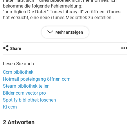
hatte , läßt sich iTunes Bibliothek nicht mehr öffnen. Ich
FACEBOOK
HARDWARE
bekomme die folgende Fehlermeldung:
"unmöglich Die Datei "iTunes Library.itl" zu öffnen. iTunes
hat versucht, eine neue iTunes-Mediathek zu erstellen .
Meine iTunes Version ist die Version von 2006 aber updaten
Mehr anzeigen
hat leider auch nichts gebracht.
Wenn ihr mir helfen könnt ein großes Dankeschön an euch
alle!
Share
Lesen Sie auch:
Ccm bibliothek
Hotmail posteingang öffnen ccm
Steam bibliothek teilen
Bilder ccm vector pro
Spotify bibliothek löschen
Ki ccm
2 Antworten