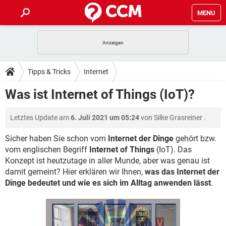
MENU
HOME
SPIELE
STREAMING
TIPPS & TRICKS
Tipps & Tricks
Internet
ANDROID
IOS
SPIELE
STREAMING
DOWNLOADS
Was ist Internet of Things (IoT)?
WINDOWS 10
INSTAGRAM
ANDROID
IOS
WHATSAPP
SPIELE
TIKTOK
STREAMING
FORUM
Letztes Update am
6. Juli 2021 um 05:24
von
Silke Grasreiner
.
WINDOWS 10
INSTAGRAM
FACEBOOK
ANDROID
HARDWARE
IOS
WHATSAPP
SPIELE
TIKTOK
STREAMING
Sicher haben Sie schon vom
Internet der Dinge
gehört bzw.
LEXIKON
WINDOWS 10
INSTAGRAM
vom englischen Begriff
Internet of Things
(IoT). Das
FACEBOOK
ANDROID
HARDWARE
IOS
Konzept ist heutzutage in aller Munde, aber was genau ist
WHATSAPP
SPIELE
TIKTOK
STREAMING
WINDOWS 10
INSTAGRAM
damit gemeint? Hier erklären wir Ihnen,
was das Internet der
FACEBOOK
ANDROID
HARDWARE
IOS
Dinge bedeutet und wie es sich im Alltag anwenden lässt
.
WHATSAPP
TIKTOK
WINDOWS 10
INSTAGRAM
FACEBOOK
HARDWARE
WHATSAPP
TIKTOK