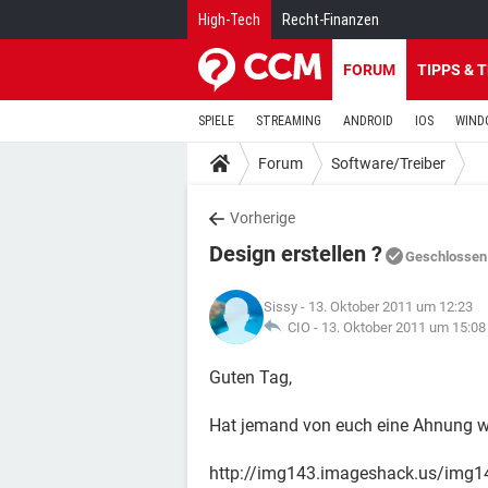
High-Tech
Recht-Finanzen
FORUM
TIPPS & 
SPIELE
STREAMING
ANDROID
IOS
WIND
Forum
Software/Treiber
Vorherige
Design erstellen ?
Geschlossen
Sissy
- 13. Oktober 2011 um 12:23
CIO -
13. Oktober 2011 um 15:08
Guten Tag,
Hat jemand von euch eine Ahnung wie
http://img143.imageshack.us/img1