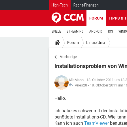
High-Tech
Recht-Finanzen
FORUM
TIPPS & 
SPIELE
STREAMING
ANDROID
IOS
WIND
Forum
Linux/Unix
Vorherige
Installationsproblem von Wi
AlleMann
- 13. Oktober 2011 um 13:
Aries28 -
18. Oktober 2011 um 1
Hallo,
ich habe es schwer mit der Installa
benötigte Installations-CD. Wie kann
Kann ich auch
TeamViewer
benutzen