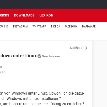
TRICKS
DOWNLOADS
LEXIKON
OWS 10
INSTAGRAM
WHATSAPP
TIKTOK
FACEBOOK
HARDWARE
Nächste
ndows unter Linux
Geschlossen
38
6:47
tion von Windows unter Linux. Obwohl ich die dazu-
 ich Windows mit Linux installieren ?
, um bessere und schnellere Lösung zu erreichen?