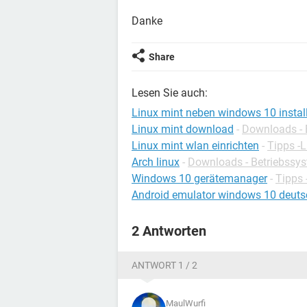
Danke
Share
Lesen Sie auch:
Linux mint neben windows 10 install
Linux mint download
-
Downloads - 
Linux mint wlan einrichten
-
Tipps -L
Arch linux
-
Downloads - Betriebssy
Windows 10 gerätemanager
-
Tipps
Android emulator windows 10 deuts
2 Antworten
ANTWORT 1 / 2
MaulWurfi