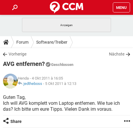
MENU
HOME
SPIELE
STREAMING
TIPPS & TRICKS
Forum
Software/Treiber
ANDROID
IOS
SPIELE
STREAMING
DOWNLOADS
Vorherige
Nächste
WINDOWS 10
INSTAGRAM
ANDROID
IOS
AVG entfernen?
WHATSAPP
SPIELE
TIKTOK
STREAMING
Geschlossen
FORUM
WINDOWS 10
INSTAGRAM
FACEBOOK
ANDROID
HARDWARE
IOS
Henda
- 4 Okt 2011 à 16:05
WHATSAPP
SPIELE
TIKTOK
STREAMING
LEXIKON
jedtheboss
-
5 Okt 2011 à 12:13
WINDOWS 10
INSTAGRAM
FACEBOOK
ANDROID
HARDWARE
IOS
WHATSAPP
SPIELE
TIKTOK
STREAMING
Guten Tag,
WINDOWS 10
INSTAGRAM
Ich will AVG komplett vom Laptop entfernen. Wie tue ich
FACEBOOK
ANDROID
HARDWARE
IOS
das? Ich bitte um eure Tipps. Vielen Dank im voraus.
WHATSAPP
TIKTOK
WINDOWS 10
INSTAGRAM
FACEBOOK
HARDWARE
Share
WHATSAPP
TIKTOK