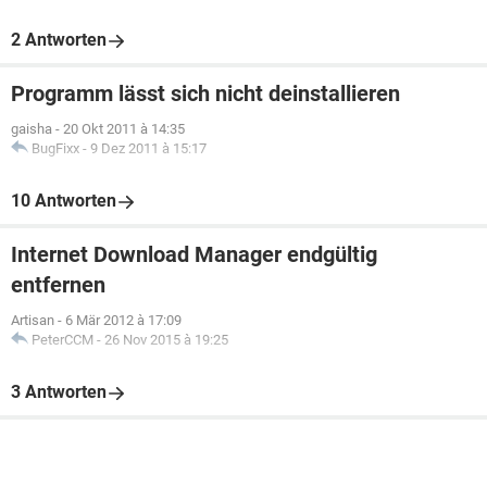
2 Antworten
Programm lässt sich nicht deinstallieren
gaisha
-
20 Okt 2011 à 14:35
BugFixx
-
9 Dez 2011 à 15:17
10 Antworten
Internet Download Manager endgültig
entfernen
Artisan
-
6 Mär 2012 à 17:09
PeterCCM
-
26 Nov 2015 à 19:25
3 Antworten