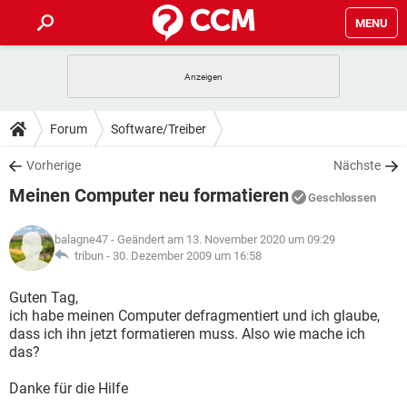
MENU
HOME
SPIELE
STREAMING
TIPPS & TRICKS
Forum
Software/Treiber
ANDROID
IOS
SPIELE
STREAMING
DOWNLOADS
Vorherige
Nächste
WINDOWS 10
INSTAGRAM
ANDROID
IOS
Meinen Computer neu formatieren
WHATSAPP
SPIELE
TIKTOK
STREAMING
Geschlossen
FORUM
WINDOWS 10
INSTAGRAM
FACEBOOK
ANDROID
HARDWARE
IOS
balagne47
- Geändert am 13. November 2020 um 09:29
WHATSAPP
SPIELE
TIKTOK
STREAMING
LEXIKON
tribun -
30. Dezember 2009 um 16:58
WINDOWS 10
INSTAGRAM
FACEBOOK
ANDROID
HARDWARE
IOS
WHATSAPP
SPIELE
TIKTOK
STREAMING
Guten Tag,
WINDOWS 10
INSTAGRAM
ich habe meinen Computer defragmentiert und ich glaube,
FACEBOOK
ANDROID
HARDWARE
IOS
dass ich ihn jetzt formatieren muss. Also wie mache ich
WHATSAPP
TIKTOK
das?
WINDOWS 10
INSTAGRAM
FACEBOOK
HARDWARE
WHATSAPP
TIKTOK
Danke für die Hilfe