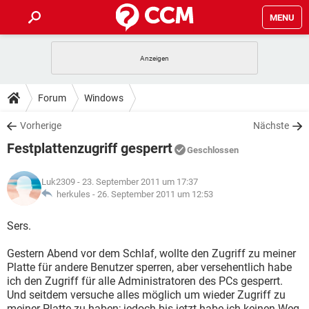
MENU
HOME
SPIELE
STREAMING
TIPPS & TRICKS
Forum
Windows
ANDROID
IOS
SPIELE
STREAMING
DOWNLOADS
Vorherige
Nächste
WINDOWS 10
INSTAGRAM
ANDROID
IOS
Festplattenzugriff gesperrt
WHATSAPP
SPIELE
TIKTOK
STREAMING
Geschlossen
FORUM
WINDOWS 10
INSTAGRAM
FACEBOOK
ANDROID
HARDWARE
IOS
Luk2309
- 23. September 2011 um 17:37
WHATSAPP
SPIELE
TIKTOK
STREAMING
LEXIKON
herkules -
26. September 2011 um 12:53
WINDOWS 10
INSTAGRAM
FACEBOOK
ANDROID
HARDWARE
IOS
WHATSAPP
SPIELE
TIKTOK
STREAMING
Sers.
WINDOWS 10
INSTAGRAM
FACEBOOK
ANDROID
HARDWARE
IOS
Gestern Abend vor dem Schlaf, wollte den Zugriff zu meiner
WHATSAPP
TIKTOK
Platte für andere Benutzer sperren, aber versehentlich habe
WINDOWS 10
INSTAGRAM
FACEBOOK
HARDWARE
ich den Zugriff für alle Administratoren des PCs gesperrt.
WHATSAPP
TIKTOK
Und seitdem versuche alles möglich um wieder Zugriff zu
meiner Platte zu haben; jedoch bis jetzt habe ich keinen Weg