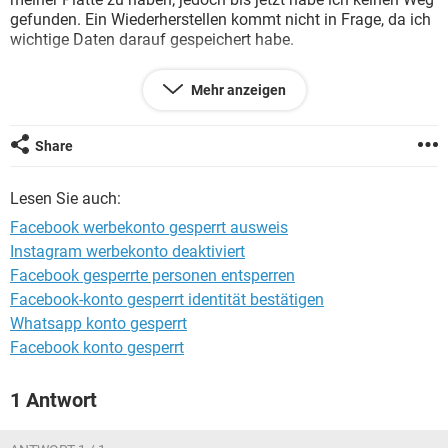
FACEBOOK
HARDWARE
gefunden. Ein Wiederherstellen kommt nicht in Frage, da ich
wichtige Daten darauf gespeichert habe.
Ich brauche wirklich dringend Hilfe !!!
Mehr anzeigen
Gruß
Share
Lesen Sie auch:
Facebook werbekonto gesperrt ausweis
Instagram werbekonto deaktiviert
Facebook gesperrte personen entsperren
Facebook-konto gesperrt identität bestätigen
Whatsapp konto gesperrt
Facebook konto gesperrt
1 Antwort