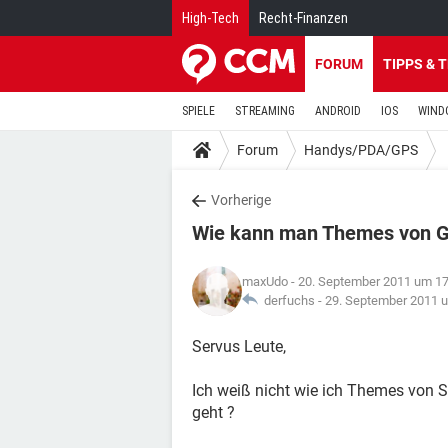
High-Tech
Recht-Finanzen
FORUM
TIPPS & 
SPIELE
STREAMING
ANDROID
IOS
WIND
Forum
Handys/PDA/GPS
Vorherige
Wie kann man Themes von G
maxUdo
- 20. September 2011 um 17
derfuchs -
29. September 2011 
Servus Leute,
Ich weiß nicht wie ich Themes von 
geht ?