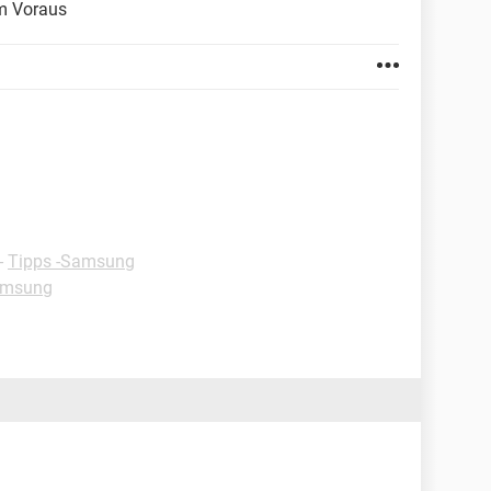
im Voraus
-
Tipps -Samsung
amsung