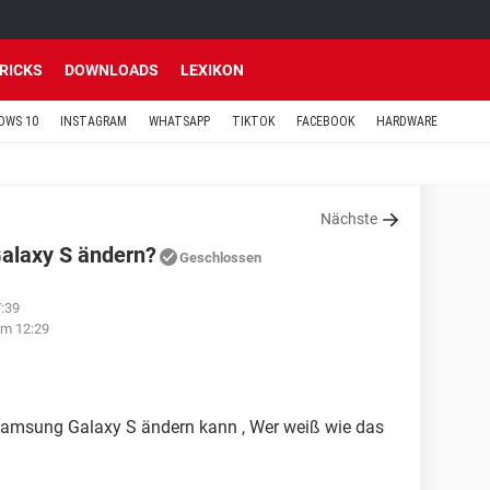
TRICKS
DOWNLOADS
LEXIKON
OWS 10
INSTAGRAM
WHATSAPP
TIKTOK
FACEBOOK
HARDWARE
Nächste
alaxy S ändern?
Geschlossen
:39
um 12:29
Samsung Galaxy S ändern kann , Wer weiß wie das