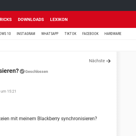
TRICKS
DOWNLOADS
LEXIKON
OWS 10
INSTAGRAM
WHATSAPP
TIKTOK
FACEBOOK
HARDWARE
Nächste
sieren?
Geschlossen
 um 15:21
eien mit meinem Blackberry synchronisieren?