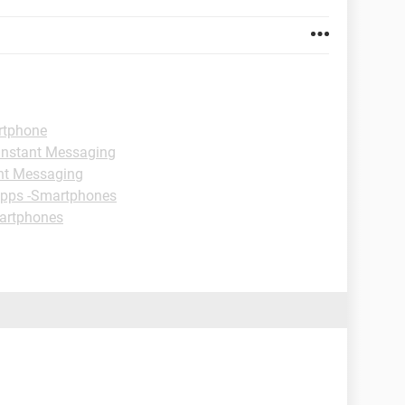
rtphone
Instant Messaging
nt Messaging
ipps -Smartphones
artphones