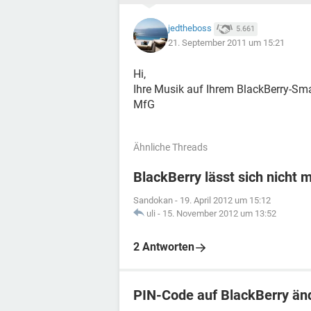
jedtheboss
5.661
21. September 2011 um 15:21
Hi,
Ihre Musik auf Ihrem BlackBerry-Sma
MfG
Ähnliche Threads
BlackBerry lässt sich nicht 
Sandokan
-
19. April 2012 um 15:12
uli
-
15. November 2012 um 13:52
2 Antworten
PIN-Code auf BlackBerry än