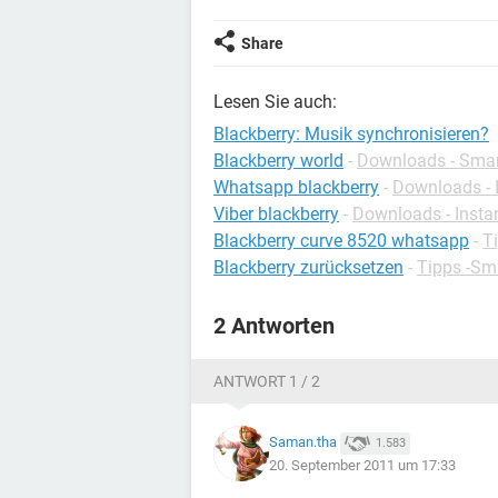
Share
Lesen Sie auch:
Blackberry: Musik synchronisieren?
Blackberry world
-
Downloads - Sma
Whatsapp blackberry
-
Downloads - 
Viber blackberry
-
Downloads - Insta
Blackberry curve 8520 whatsapp
-
T
Blackberry zurücksetzen
-
Tipps -Sm
2 Antworten
ANTWORT 1 / 2
Saman.tha
1.583
20. September 2011 um 17:33