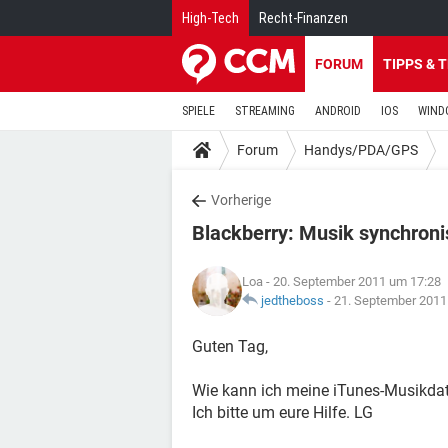
High-Tech
Recht-Finanzen
FORUM
TIPPS & 
SPIELE
STREAMING
ANDROID
IOS
WIND
Forum
Handys/PDA/GPS
Vorherige
Blackberry: Musik synchroni
Loa
- 20. September 2011 um 17:28
jedtheboss
-
21. September 2011
Guten Tag,
Wie kann ich meine iTunes-Musikdat
Ich bitte um eure Hilfe. LG