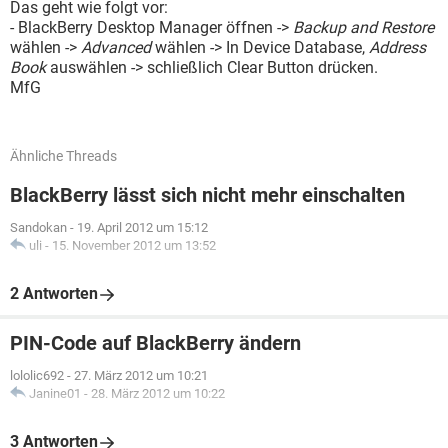
Das geht wie folgt vor:
- BlackBerry Desktop Manager öffnen ->
Backup and Restore
wählen ->
Advanced
wählen -> In Device Database,
Address
Book
auswählen -> schließlich Clear Button drücken.
MfG
Ähnliche Threads
BlackBerry lässt sich nicht mehr einschalten
Sandokan
-
19. April 2012 um 15:12
uli
-
15. November 2012 um 13:52
2 Antworten
PIN-Code auf BlackBerry ändern
lololic692
-
27. März 2012 um 10:21
Janine01
-
28. März 2012 um 10:22
3 Antworten