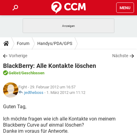
MENU
HOME
SPIELE
STREAMING
TIPPS & TRICKS
Forum
Handys/PDA/GPS
ANDROID
IOS
SPIELE
STREAMING
DOWNLOADS
Vorherige
Nächste
WINDOWS 10
INSTAGRAM
ANDROID
IOS
BlackBerry: Alle Kontakte löschen
WHATSAPP
SPIELE
TIKTOK
STREAMING
FORUM
WINDOWS 10
INSTAGRAM
Gelöst
/Geschlossen
FACEBOOK
ANDROID
HARDWARE
IOS
WHATSAPP
SPIELE
TIKTOK
STREAMING
LEXIKON
WINDOWS 10
Fight
- 29. Februar 2012 um 16:57
INSTAGRAM
FACEBOOK
ANDROID
HARDWARE
IOS
jedtheboss
-
1. März 2012 um 11:12
WHATSAPP
SPIELE
TIKTOK
STREAMING
WINDOWS 10
INSTAGRAM
Guten Tag,
FACEBOOK
ANDROID
HARDWARE
IOS
WHATSAPP
TIKTOK
Ich möchte fragen wie ich alle Kontakte von meinem
WINDOWS 10
INSTAGRAM
FACEBOOK
HARDWARE
Blackberry Curve auf einmal löschen?
WHATSAPP
TIKTOK
Danke im voraus für Antworte.