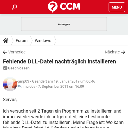
MENU
HOME
SPIELE
STREAMING
TIPPS & TRICKS
Forum
Windows
ANDROID
IOS
SPIELE
STREAMING
DOWNLOADS
Vorherige
Nächste
WINDOWS 10
INSTAGRAM
ANDROID
IOS
Fehlende DLL-Datei nachträglich installieren
WHATSAPP
SPIELE
TIKTOK
STREAMING
FORUM
WINDOWS 10
INSTAGRAM
Geschlossen
FACEBOOK
ANDROID
HARDWARE
IOS
WHATSAPP
SPIELE
TIKTOK
STREAMING
LEXIKON
WINDOWS 10
gimp03
- Geändert am 19. Januar 2019 um 06:46
INSTAGRAM
FACEBOOK
ANDROID
HARDWARE
IOS
muldov -
7. September 2011 um 16:09
WHATSAPP
SPIELE
TIKTOK
STREAMING
WINDOWS 10
INSTAGRAM
Servus,
FACEBOOK
ANDROID
HARDWARE
IOS
WHATSAPP
TIKTOK
ich versuche seit 2 Tagen ein Programm zu installieren und
WINDOWS 10
INSTAGRAM
FACEBOOK
HARDWARE
immer wieder werde ich aufgefordert, eine bestimmte
WHATSAPP
TIKTOK
fehlende DLL-Datei zu installieren. Meine Frage ist: Wo kann