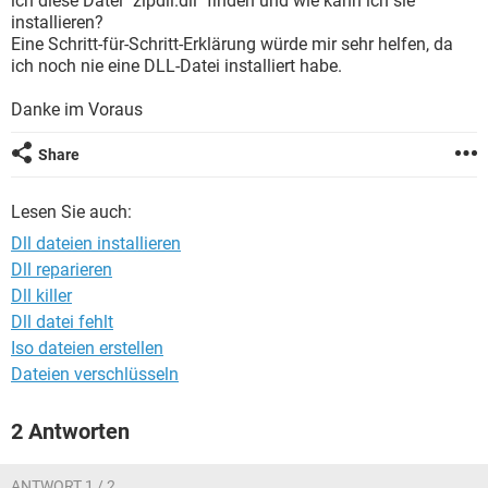
ich diese Datei "zipdll.dll" finden und wie kann ich sie
FACEBOOK
HARDWARE
installieren?
Eine Schritt-für-Schritt-Erklärung würde mir sehr helfen, da
ich noch nie eine DLL-Datei installiert habe.
Danke im Voraus
Share
Lesen Sie auch:
Dll dateien installieren
Dll reparieren
Dll killer
Dll datei fehlt
Iso dateien erstellen
Dateien verschlüsseln
2 Antworten
ANTWORT 1 / 2