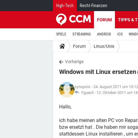
High-Tech
Recht-Finanzen
FORUM
TIPPS & 
SPIELE
STREAMING
ANDROID
IOS
WIND
Forum
Linux/Unix
Vorherige
Windows mit Linux ersetzen
synopsis
- 24. August 2011 um 15:1
Fguard -
12. Oktober 2011 um 18
Hallo,
ich habe meinen alten PC von Reparat
bzw ersetzt hat . Die haben mir sog
stattdessen Linux installieren , um e