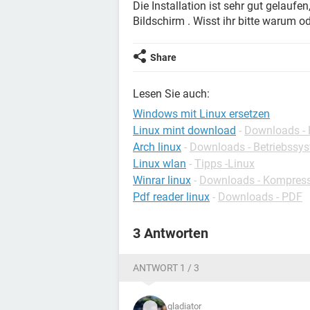
Die Installation ist sehr gut gelaufe
Bildschirm . Wisst ihr bitte warum o
Share
Lesen Sie auch:
Windows mit Linux ersetzen
Linux mint download
-
Downloads - 
Arch linux
-
Downloads - Betriebssy
Linux wlan
-
Tipps -Linux
Winrar linux
-
Downloads - Kompres
Pdf reader linux
-
Downloads - PDF
3 Antworten
ANTWORT 1 / 3
gladiator