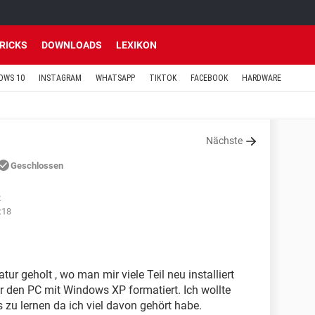
TRICKS
DOWNLOADS
LEXIKON
OWS 10
INSTAGRAM
WHATSAPP
TIKTOK
FACEBOOK
HARDWARE
Nächste
Geschlossen
2
:18
ur geholt , wo man mir viele Teil neu installiert
ar den PC mit Windows XP formatiert. Ich wollte
s zu lernen da ich viel davon gehört habe.