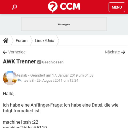
MENU
HOME
SPIELE
STREAMING
TIPPS & TRICKS
Forum
Linux/Unix
ANDROID
IOS
SPIELE
STREAMING
DOWNLOADS
Vorherige
Nächste
WINDOWS 10
INSTAGRAM
ANDROID
IOS
AWK Trenner
WHATSAPP
SPIELE
TIKTOK
STREAMING
Geschlossen
FORUM
WINDOWS 10
INSTAGRAM
FACEBOOK
ANDROID
HARDWARE
IOS
teslaB
- Geändert am 17. Januar 2019 um 04:53
WHATSAPP
SPIELE
TIKTOK
STREAMING
LEXIKON
teslaB -
29. August 2011 um 12:24
WINDOWS 10
INSTAGRAM
FACEBOOK
ANDROID
HARDWARE
IOS
WHATSAPP
SPIELE
TIKTOK
STREAMING
Hallo,
WINDOWS 10
INSTAGRAM
FACEBOOK
ANDROID
HARDWARE
IOS
ich habe eine Anfänger-Frage: Ich habe eine Datei, die wie
WHATSAPP
TIKTOK
folgt formatiert ist:
WINDOWS 10
INSTAGRAM
FACEBOOK
HARDWARE
WHATSAPP
TIKTOK
machine1;ssh :22
machine2;http :55110