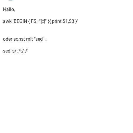
Hallo,
awk 'BEGIN { FS="[;:]" }{ print $1,$3 }'
oder sonst mit "sed" :
sed 's/;.*:/ /'