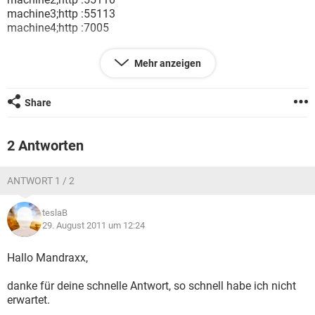
FACEBOOK
HARDWARE
machine3;http :55113
machine4;http :7005
und ich brauche die Data, aber ohne die ";" und ":" und
Mehr anzeigen
Portprotokolle
machine1 22
Share
machine2 55110
machine3 55113
machine4 7005
2 Antworten
Kennen Sie eine Methode, wie man das mit awk machen
ANTWORT 1 / 2
kann?
Danke
teslaB
29. August 2011 um 12:24
Hallo Mandraxx,
danke für deine schnelle Antwort, so schnell habe ich nicht
erwartet.