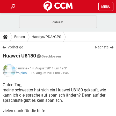
MENU
HOME
SPIELE
STREAMING
TIPPS & TRICKS
Forum
Handys/PDA/GPS
ANDROID
IOS
SPIELE
STREAMING
DOWNLOADS
Vorherige
Nächste
WINDOWS 10
INSTAGRAM
ANDROID
IOS
Huawei U8180
WHATSAPP
SPIELE
TIKTOK
STREAMING
Geschlossen
FORUM
WINDOWS 10
INSTAGRAM
FACEBOOK
ANDROID
HARDWARE
IOS
carmine
- 14. August 2011 um 19:31
WHATSAPP
SPIELE
TIKTOK
STREAMING
LEXIKON
pico.l
-
15. August 2011 um 21:46
WINDOWS 10
INSTAGRAM
FACEBOOK
ANDROID
HARDWARE
IOS
WHATSAPP
SPIELE
TIKTOK
STREAMING
Guten Tag,
WINDOWS 10
INSTAGRAM
meine schwester hat sich ein Huawei U8180 gekauft, wie
FACEBOOK
ANDROID
HARDWARE
IOS
kann ich die sprache auf spanisch ändern? Denn auf der
WHATSAPP
TIKTOK
sprachliste gibt es kein spanisch.
WINDOWS 10
INSTAGRAM
FACEBOOK
HARDWARE
WHATSAPP
TIKTOK
vielen dank für die hilfe