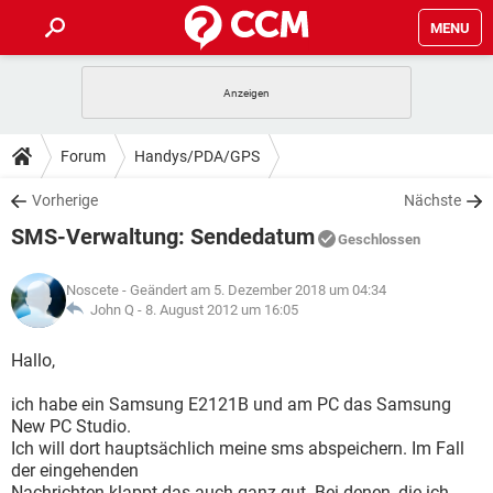
MENU
HOME
SPIELE
STREAMING
TIPPS & TRICKS
Forum
Handys/PDA/GPS
ANDROID
IOS
SPIELE
STREAMING
DOWNLOADS
Vorherige
Nächste
WINDOWS 10
INSTAGRAM
ANDROID
IOS
SMS-Verwaltung: Sendedatum
WHATSAPP
SPIELE
TIKTOK
STREAMING
Geschlossen
FORUM
WINDOWS 10
INSTAGRAM
FACEBOOK
ANDROID
HARDWARE
IOS
Noscete
- Geändert am 5. Dezember 2018 um 04:34
WHATSAPP
SPIELE
TIKTOK
STREAMING
LEXIKON
John Q -
8. August 2012 um 16:05
WINDOWS 10
INSTAGRAM
FACEBOOK
ANDROID
HARDWARE
IOS
WHATSAPP
SPIELE
TIKTOK
STREAMING
Hallo,
WINDOWS 10
INSTAGRAM
FACEBOOK
ANDROID
HARDWARE
IOS
ich habe ein Samsung E2121B und am PC das Samsung
WHATSAPP
TIKTOK
New PC Studio.
WINDOWS 10
INSTAGRAM
FACEBOOK
HARDWARE
Ich will dort hauptsächlich meine sms abspeichern. Im Fall
WHATSAPP
TIKTOK
der eingehenden
Nachrichten klappt das auch ganz gut. Bei denen, die ich