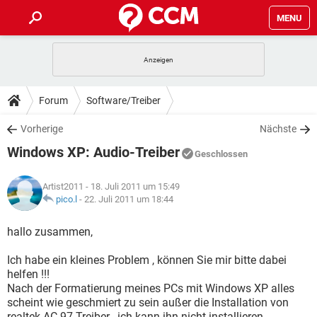
MENU
HOME
SPIELE
STREAMING
TIPPS & TRICKS
Forum
Software/Treiber
ANDROID
IOS
SPIELE
STREAMING
DOWNLOADS
Vorherige
Nächste
WINDOWS 10
INSTAGRAM
ANDROID
IOS
Windows XP: Audio-Treiber
WHATSAPP
SPIELE
TIKTOK
STREAMING
Geschlossen
FORUM
WINDOWS 10
INSTAGRAM
FACEBOOK
ANDROID
HARDWARE
IOS
Artist2011
- 18. Juli 2011 um 15:49
WHATSAPP
SPIELE
TIKTOK
STREAMING
LEXIKON
pico.l
-
22. Juli 2011 um 18:44
WINDOWS 10
INSTAGRAM
FACEBOOK
ANDROID
HARDWARE
IOS
WHATSAPP
SPIELE
TIKTOK
STREAMING
hallo zusammen,
WINDOWS 10
INSTAGRAM
FACEBOOK
ANDROID
HARDWARE
IOS
Ich habe ein kleines Problem , können Sie mir bitte dabei
WHATSAPP
TIKTOK
helfen !!!
WINDOWS 10
INSTAGRAM
FACEBOOK
HARDWARE
Nach der Formatierung meines PCs mit Windows XP alles
WHATSAPP
TIKTOK
scheint wie geschmiert zu sein außer die Installation von
realtek AC 97 Treiber , ich kann ihn nicht installieren.