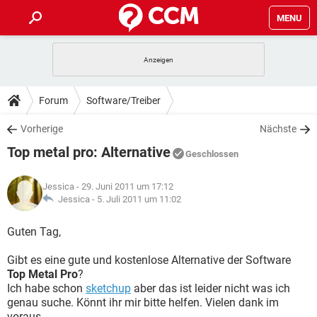
MENU
HOME
SPIELE
STREAMING
TIPPS & TRICKS
Forum
Software/Treiber
ANDROID
IOS
SPIELE
STREAMING
DOWNLOADS
Vorherige
Nächste
WINDOWS 10
INSTAGRAM
ANDROID
IOS
Top metal pro: Alternative
WHATSAPP
SPIELE
TIKTOK
STREAMING
Geschlossen
FORUM
WINDOWS 10
INSTAGRAM
FACEBOOK
ANDROID
HARDWARE
IOS
Jessica
- 29. Juni 2011 um 17:12
WHATSAPP
SPIELE
TIKTOK
STREAMING
LEXIKON
Jessica -
5. Juli 2011 um 11:02
WINDOWS 10
INSTAGRAM
FACEBOOK
ANDROID
HARDWARE
IOS
WHATSAPP
SPIELE
TIKTOK
STREAMING
Guten Tag,
WINDOWS 10
INSTAGRAM
FACEBOOK
ANDROID
HARDWARE
IOS
Gibt es eine gute und kostenlose Alternative der Software
WHATSAPP
TIKTOK
Top Metal Pro
?
WINDOWS 10
INSTAGRAM
FACEBOOK
HARDWARE
Ich habe schon
sketchup
aber das ist leider nicht was ich
WHATSAPP
TIKTOK
genau suche. Könnt ihr mir bitte helfen. Vielen dank im
voraus.