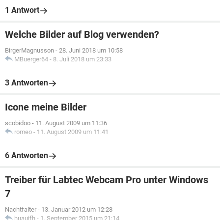
1 Antwort
Welche Bilder auf Blog verwenden?
BirgerMagnusson
-
28. Juni 2018 um 10:58
MBuerger64
-
8. Juli 2018 um 23:33
3 Antworten
Icone meine Bilder
scobidoo
-
11. August 2009 um 11:36
romeo
-
11. August 2009 um 11:41
6 Antworten
Treiber für Labtec Webcam Pro unter Windows
7
Nachtfalter
-
13. Januar 2012 um 12:28
huauifh
-
1. September 2015 um 21:14