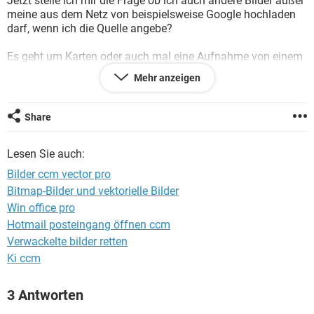
Jetzt stelle ich mir die Frage ob ich auch andere Bilder außer
FACEBOOK
HARDWARE
meine aus dem Netz von beispielsweise Google hochladen
darf, wenn ich die Quelle angebe?
Es geht um Karten oder auch mal eine Aufnahme von einem
Ort...
Mehr anzeigen
Was ist eure Meinung dazu und wo sieht man ob Bilder
Copyright geschützt sind?
Share
Lesen Sie auch:
Bilder ccm vector pro
Bitmap-Bilder und vektorielle Bilder
Win office pro
Hotmail posteingang öffnen ccm
Verwackelte bilder retten
Ki ccm
3 Antworten