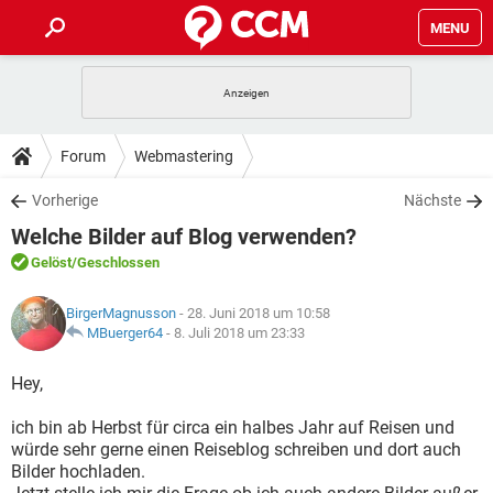
MENU
HOME
SPIELE
STREAMING
TIPPS & TRICKS
Forum
Webmastering
ANDROID
IOS
SPIELE
STREAMING
DOWNLOADS
Vorherige
Nächste
WINDOWS 10
INSTAGRAM
ANDROID
IOS
Welche Bilder auf Blog verwenden?
WHATSAPP
SPIELE
TIKTOK
STREAMING
FORUM
WINDOWS 10
INSTAGRAM
Gelöst
/Geschlossen
FACEBOOK
ANDROID
HARDWARE
IOS
WHATSAPP
SPIELE
TIKTOK
STREAMING
LEXIKON
WINDOWS 10
BirgerMagnusson
- 28. Juni 2018 um 10:58
INSTAGRAM
FACEBOOK
ANDROID
HARDWARE
IOS
MBuerger64
-
8. Juli 2018 um 23:33
WHATSAPP
SPIELE
TIKTOK
STREAMING
WINDOWS 10
INSTAGRAM
Hey,
FACEBOOK
ANDROID
HARDWARE
IOS
WHATSAPP
TIKTOK
ich bin ab Herbst für circa ein halbes Jahr auf Reisen und
WINDOWS 10
INSTAGRAM
FACEBOOK
HARDWARE
würde sehr gerne einen Reiseblog schreiben und dort auch
WHATSAPP
TIKTOK
Bilder hochladen.