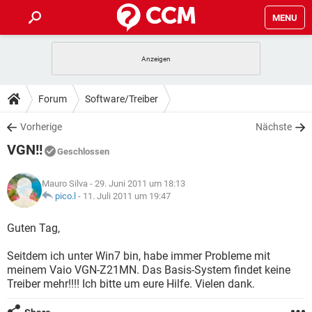
MENU
HOME
SPIELE
STREAMING
TIPPS & TRICKS
Forum
Software/Treiber
ANDROID
IOS
SPIELE
STREAMING
DOWNLOADS
Vorherige
Nächste
WINDOWS 10
INSTAGRAM
ANDROID
IOS
VGN!!
WHATSAPP
SPIELE
TIKTOK
STREAMING
Geschlossen
FORUM
WINDOWS 10
INSTAGRAM
FACEBOOK
ANDROID
HARDWARE
IOS
Mauro Silva
- 29. Juni 2011 um 18:13
WHATSAPP
SPIELE
TIKTOK
STREAMING
LEXIKON
pico.l
-
11. Juli 2011 um 19:47
WINDOWS 10
INSTAGRAM
FACEBOOK
ANDROID
HARDWARE
IOS
WHATSAPP
SPIELE
TIKTOK
STREAMING
Guten Tag,
WINDOWS 10
INSTAGRAM
FACEBOOK
ANDROID
HARDWARE
IOS
Seitdem ich unter Win7 bin, habe immer Probleme mit
WHATSAPP
TIKTOK
meinem Vaio VGN-Z21MN. Das Basis-System findet keine
WINDOWS 10
INSTAGRAM
FACEBOOK
HARDWARE
Treiber mehr!!!! Ich bitte um eure Hilfe. Vielen dank.
WHATSAPP
TIKTOK