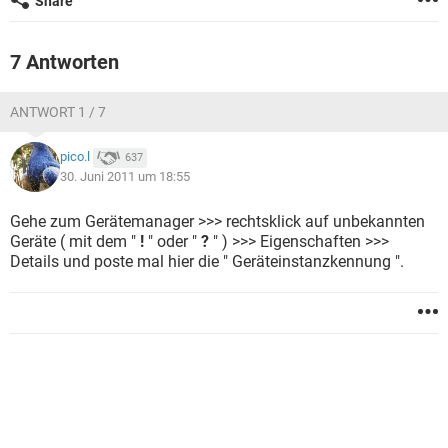
Share
FACEBOOK
HARDWARE
7 Antworten
ANTWORT 1 / 7
pico.l
637
30. Juni 2011 um 18:55
Gehe zum Gerätemanager >>> rechtsklick auf unbekannten
Geräte ( mit dem "
!
" oder "
?
" ) >>> Eigenschaften >>>
Details und poste mal hier die " Geräteinstanzkennung ".