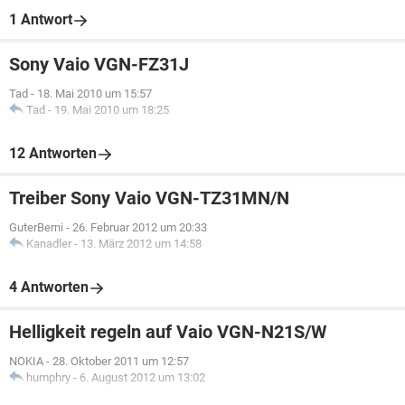
1 Antwort
Sony Vaio VGN-FZ31J
Tad
-
18. Mai 2010 um 15:57
Tad
-
19. Mai 2010 um 18:25
12 Antworten
Treiber Sony Vaio VGN-TZ31MN/N
GuterBerni
-
26. Februar 2012 um 20:33
Kanadler
-
13. März 2012 um 14:58
4 Antworten
Helligkeit regeln auf Vaio VGN-N21S/W
NOKIA
-
28. Oktober 2011 um 12:57
humphry
-
6. August 2012 um 13:02