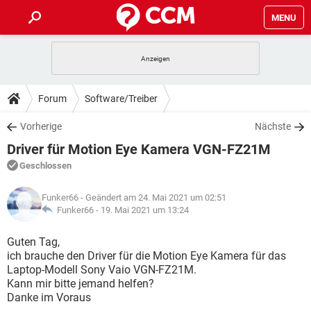
MENU
HOME
SPIELE
STREAMING
TIPPS & TRICKS
Forum
Software/Treiber
ANDROID
IOS
SPIELE
STREAMING
DOWNLOADS
Vorherige
Nächste
WINDOWS 10
INSTAGRAM
ANDROID
IOS
Driver für Motion Eye Kamera VGN-FZ21M
WHATSAPP
SPIELE
TIKTOK
STREAMING
FORUM
WINDOWS 10
INSTAGRAM
Geschlossen
FACEBOOK
ANDROID
HARDWARE
IOS
WHATSAPP
SPIELE
TIKTOK
STREAMING
LEXIKON
WINDOWS 10
Funker66
- Geändert am 24. Mai 2021 um 02:51
INSTAGRAM
FACEBOOK
ANDROID
HARDWARE
IOS
Funker66 -
19. Mai 2021 um 13:24
WHATSAPP
SPIELE
TIKTOK
STREAMING
WINDOWS 10
INSTAGRAM
Guten Tag,
FACEBOOK
ANDROID
HARDWARE
IOS
ich brauche den Driver für die Motion Eye Kamera für das
WHATSAPP
TIKTOK
Laptop-Modell Sony Vaio VGN-FZ21M.
WINDOWS 10
INSTAGRAM
FACEBOOK
HARDWARE
Kann mir bitte jemand helfen?
WHATSAPP
TIKTOK
Danke im Voraus