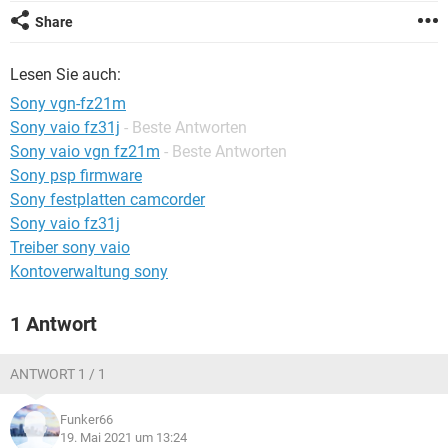
FACEBOOK
HARDWARE
Share
Lesen Sie auch:
Sony vgn-fz21m
Sony vaio fz31j
- Beste Antworten
Sony vaio vgn fz21m
- Beste Antworten
Sony psp firmware
Sony festplatten camcorder
Sony vaio fz31j
Treiber sony vaio
Kontoverwaltung sony
1 Antwort
ANTWORT 1 / 1
Funker66
19. Mai 2021 um 13:24