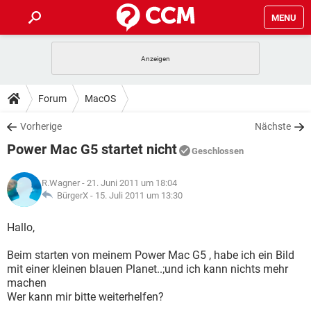
MENU
HOME
SPIELE
STREAMING
TIPPS & TRICKS
Forum
MacOS
ANDROID
IOS
SPIELE
STREAMING
DOWNLOADS
Vorherige
Nächste
WINDOWS 10
INSTAGRAM
ANDROID
IOS
Power Mac G5 startet nicht
WHATSAPP
SPIELE
TIKTOK
STREAMING
Geschlossen
FORUM
WINDOWS 10
INSTAGRAM
FACEBOOK
ANDROID
HARDWARE
IOS
R.Wagner
- 21. Juni 2011 um 18:04
WHATSAPP
SPIELE
TIKTOK
STREAMING
LEXIKON
BürgerX -
15. Juli 2011 um 13:30
WINDOWS 10
INSTAGRAM
FACEBOOK
ANDROID
HARDWARE
IOS
WHATSAPP
SPIELE
TIKTOK
STREAMING
Hallo,
WINDOWS 10
INSTAGRAM
FACEBOOK
ANDROID
HARDWARE
IOS
Beim starten von meinem Power Mac G5 , habe ich ein Bild
WHATSAPP
TIKTOK
mit einer kleinen blauen Planet..;und ich kann nichts mehr
WINDOWS 10
INSTAGRAM
FACEBOOK
HARDWARE
machen
WHATSAPP
TIKTOK
Wer kann mir bitte weiterhelfen?