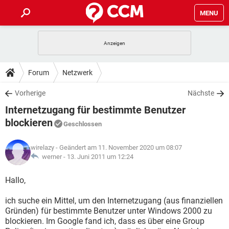
MENU
HOME
SPIELE
STREAMING
TIPPS & TRICKS
Forum
Netzwerk
ANDROID
IOS
SPIELE
STREAMING
DOWNLOADS
Vorherige
Nächste
WINDOWS 10
INSTAGRAM
ANDROID
IOS
Internetzugang für bestimmte Benutzer
WHATSAPP
SPIELE
TIKTOK
STREAMING
FORUM
WINDOWS 10
INSTAGRAM
blockieren
Geschlossen
FACEBOOK
ANDROID
HARDWARE
IOS
WHATSAPP
SPIELE
TIKTOK
STREAMING
LEXIKON
WINDOWS 10
INSTAGRAM
wirelazy
- Geändert am 11. November 2020 um 08:07
FACEBOOK
ANDROID
HARDWARE
IOS
werner -
13. Juni 2011 um 12:24
WHATSAPP
SPIELE
TIKTOK
STREAMING
WINDOWS 10
INSTAGRAM
Hallo,
FACEBOOK
ANDROID
HARDWARE
IOS
WHATSAPP
TIKTOK
WINDOWS 10
INSTAGRAM
ich suche ein Mittel, um den Internetzugang (aus finanziellen
FACEBOOK
HARDWARE
Gründen) für bestimmte Benutzer unter Windows 2000 zu
WHATSAPP
TIKTOK
blockieren. Im Google fand ich, dass es über eine Group