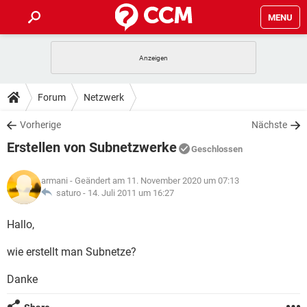
MENU
HOME
SPIELE
STREAMING
TIPPS & TRICKS
Forum
Netzwerk
ANDROID
IOS
SPIELE
STREAMING
DOWNLOADS
Vorherige
Nächste
WINDOWS 10
INSTAGRAM
ANDROID
IOS
Erstellen von Subnetzwerke
WHATSAPP
SPIELE
TIKTOK
STREAMING
Geschlossen
FORUM
WINDOWS 10
INSTAGRAM
FACEBOOK
ANDROID
HARDWARE
IOS
armani
- Geändert am 11. November 2020 um 07:13
WHATSAPP
SPIELE
TIKTOK
STREAMING
LEXIKON
saturo -
14. Juli 2011 um 16:27
WINDOWS 10
INSTAGRAM
FACEBOOK
ANDROID
HARDWARE
IOS
WHATSAPP
SPIELE
TIKTOK
STREAMING
Hallo,
WINDOWS 10
INSTAGRAM
FACEBOOK
ANDROID
HARDWARE
IOS
wie erstellt man Subnetze?
WHATSAPP
TIKTOK
WINDOWS 10
INSTAGRAM
FACEBOOK
HARDWARE
Danke
WHATSAPP
TIKTOK