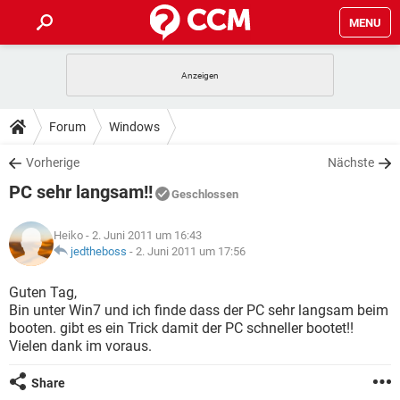
MENU
HOME
SPIELE
STREAMING
TIPPS & TRICKS
Forum
Windows
ANDROID
IOS
SPIELE
STREAMING
DOWNLOADS
Vorherige
Nächste
WINDOWS 10
INSTAGRAM
ANDROID
IOS
PC sehr langsam!!
WHATSAPP
SPIELE
TIKTOK
STREAMING
Geschlossen
FORUM
WINDOWS 10
INSTAGRAM
FACEBOOK
ANDROID
HARDWARE
IOS
Heiko
- 2. Juni 2011 um 16:43
WHATSAPP
SPIELE
TIKTOK
STREAMING
LEXIKON
jedtheboss
-
2. Juni 2011 um 17:56
WINDOWS 10
INSTAGRAM
FACEBOOK
ANDROID
HARDWARE
IOS
WHATSAPP
SPIELE
TIKTOK
STREAMING
Guten Tag,
WINDOWS 10
INSTAGRAM
Bin unter Win7 und ich finde dass der PC sehr langsam beim
FACEBOOK
ANDROID
HARDWARE
IOS
booten. gibt es ein Trick damit der PC schneller bootet!!
WHATSAPP
TIKTOK
Vielen dank im voraus.
WINDOWS 10
INSTAGRAM
FACEBOOK
HARDWARE
WHATSAPP
TIKTOK
Share