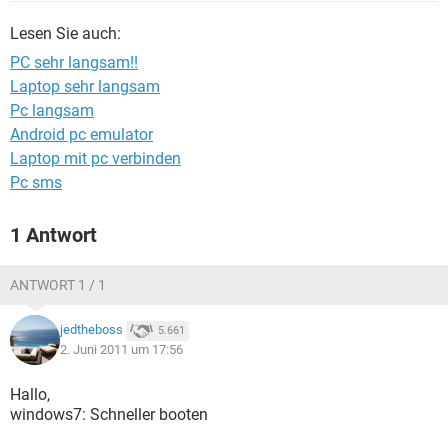
FACEBOOK
HARDWARE
Lesen Sie auch:
PC sehr langsam!!
Laptop sehr langsam
Pc langsam
Android pc emulator
Laptop mit pc verbinden
Pc sms
1 Antwort
ANTWORT 1 / 1
jedtheboss
5.661
2. Juni 2011 um 17:56
Hallo,
windows7: Schneller booten