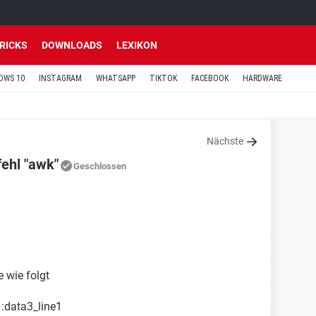
TRICKS
DOWNLOADS
LEXIKON
OWS 10
INSTAGRAM
WHATSAPP
TIKTOK
FACEBOOK
HARDWARE
Nächste
ehl "awk"
Geschlossen
e wie folgt
1:data3_line1