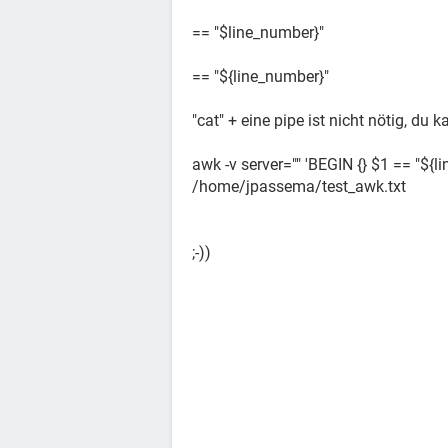
== "$line_number}"
== "${line_number}"
"cat" + eine pipe ist nicht nötig, du
awk -v server="" 'BEGIN {} $1 == "${l
/home/jpassema/test_awk.txt
;-))