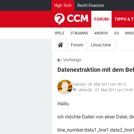
High-Tech
Recht-Finanzen
FORUM
TIPPS & 
SPIELE
STREAMING
ANDROID
IOS
WIND
Forum
Linux/Unix
Vorherige
Datenextraktion mit dem Bef
Yakuza
- 26. Mai 2011 um 18:12
Aries28 -
27. Mai 2011 um 10:40
Hallo,
ich möchte Daten von einer Datei, di
line_number:data1_line1:data2_line