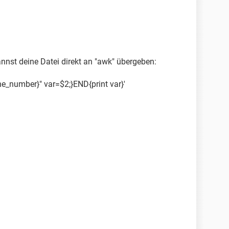
 kannst deine Datei direkt an "awk" übergeben:
ine_number}" var=$2;}END{print var}'