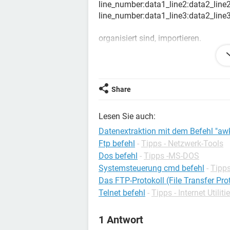
line_number:data1_line2:data2_line
line_number:data1_line3:data2_line
organisiert sind, importieren.
ich will jeweils eine Zeile extrahier
var='cat ${/home/jpassema/test_awk.t
Share
"$line_number}" var=$2;}END{print var
Lesen Sie auch:
Aber ich bekomme einen Syntaxfehle
Datenextraktion mit dem Befehl "aw
./test_awk.sh: line 26: syntax error 
Ftp befehl
-
Tipps - Netzwerk-Tools
${/home/jpassema/test_awk.txt} | awk
Dos befehl
-
Tipps -MS-DOS
{server=$2;}END{print server}''
Systemsteuerung cmd befehl
-
Tipp
Das FTP-Protokoll (File Transfer Pro
Ich danke euch im Voraus für eure Hi
Telnet befehl
-
Tipps - Internet Utiliti
1 Antwort