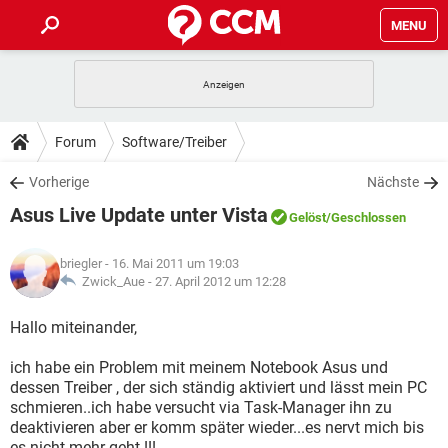
MENU
HOME
SPIELE
STREAMING
TIPPS & TRICKS
Forum
Software/Treiber
ANDROID
IOS
SPIELE
STREAMING
DOWNLOADS
Vorherige
Nächste
WINDOWS 10
INSTAGRAM
ANDROID
IOS
Asus Live Update unter Vista
WHATSAPP
SPIELE
TIKTOK
STREAMING
Gelöst
/Geschlossen
FORUM
WINDOWS 10
INSTAGRAM
FACEBOOK
ANDROID
HARDWARE
IOS
briegler
- 16. Mai 2011 um 19:03
WHATSAPP
SPIELE
TIKTOK
STREAMING
LEXIKON
Zwick_Aue -
27. April 2012 um 12:28
WINDOWS 10
INSTAGRAM
FACEBOOK
ANDROID
HARDWARE
IOS
WHATSAPP
SPIELE
TIKTOK
STREAMING
Hallo miteinander,
WINDOWS 10
INSTAGRAM
FACEBOOK
ANDROID
HARDWARE
IOS
ich habe ein Problem mit meinem Notebook Asus und
WHATSAPP
TIKTOK
dessen Treiber , der sich ständig aktiviert und lässt mein PC
WINDOWS 10
INSTAGRAM
FACEBOOK
HARDWARE
schmieren..ich habe versucht via Task-Manager ihn zu
WHATSAPP
TIKTOK
deaktivieren aber er komm später wieder...es nervt mich bis
es nicht mehr geht !!!