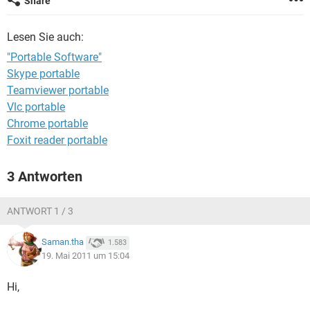
Share
FACEBOOK
HARDWARE
Lesen Sie auch:
"Portable Software"
Skype portable
Teamviewer portable
Vlc portable
Chrome portable
Foxit reader portable
3 Antworten
ANTWORT 1 / 3
Saman.tha
1.583
19. Mai 2011 um 15:04
Hi,