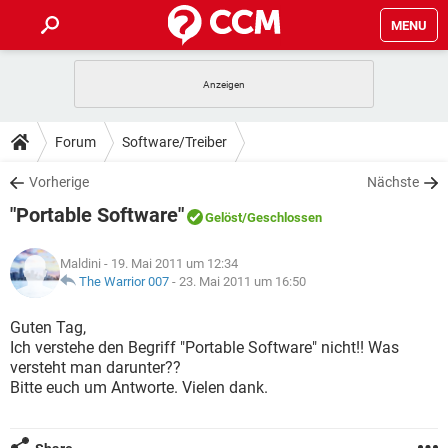
MENU
HOME
SPIELE
STREAMING
TIPPS & TRICKS
Forum
Software/Treiber
ANDROID
IOS
SPIELE
STREAMING
DOWNLOADS
Vorherige
Nächste
WINDOWS 10
INSTAGRAM
ANDROID
IOS
"Portable Software"
WHATSAPP
SPIELE
TIKTOK
STREAMING
Gelöst
/Geschlossen
FORUM
WINDOWS 10
INSTAGRAM
FACEBOOK
ANDROID
HARDWARE
IOS
Maldini
- 19. Mai 2011 um 12:34
WHATSAPP
SPIELE
TIKTOK
STREAMING
LEXIKON
The Warrior 007
-
23. Mai 2011 um 16:50
WINDOWS 10
INSTAGRAM
FACEBOOK
ANDROID
HARDWARE
IOS
WHATSAPP
SPIELE
TIKTOK
STREAMING
Guten Tag,
WINDOWS 10
INSTAGRAM
Ich verstehe den Begriff "Portable Software" nicht!! Was
FACEBOOK
ANDROID
HARDWARE
IOS
versteht man darunter??
WHATSAPP
TIKTOK
Bitte euch um Antworte. Vielen dank.
WINDOWS 10
INSTAGRAM
FACEBOOK
HARDWARE
WHATSAPP
TIKTOK