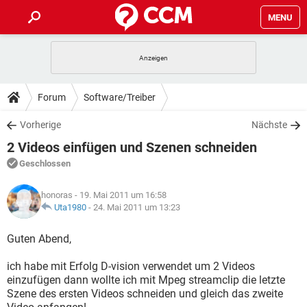
MENU
HOME
SPIELE
STREAMING
TIPPS & TRICKS
Forum
Software/Treiber
ANDROID
IOS
SPIELE
STREAMING
DOWNLOADS
Vorherige
Nächste
WINDOWS 10
INSTAGRAM
ANDROID
IOS
2 Videos einfügen und Szenen schneiden
WHATSAPP
SPIELE
TIKTOK
STREAMING
FORUM
WINDOWS 10
INSTAGRAM
Geschlossen
FACEBOOK
ANDROID
HARDWARE
IOS
WHATSAPP
SPIELE
TIKTOK
STREAMING
LEXIKON
WINDOWS 10
honoras
- 19. Mai 2011 um 16:58
INSTAGRAM
FACEBOOK
ANDROID
HARDWARE
IOS
Uta1980
-
24. Mai 2011 um 13:23
WHATSAPP
SPIELE
TIKTOK
STREAMING
WINDOWS 10
INSTAGRAM
Guten Abend,
FACEBOOK
ANDROID
HARDWARE
IOS
WHATSAPP
TIKTOK
ich habe mit Erfolg D-vision verwendet um 2 Videos
WINDOWS 10
INSTAGRAM
FACEBOOK
HARDWARE
einzufügen dann wollte ich mit Mpeg streamclip die letzte
WHATSAPP
TIKTOK
Szene des ersten Videos schneiden und gleich das zweite