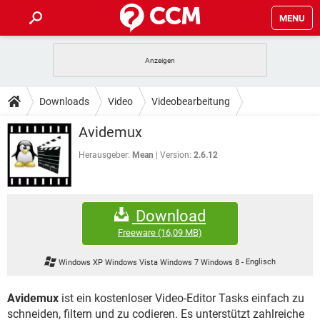
MENU
HOME
SPIELE
STREAMING
TIPPS & TRICKS
Downloads
Video
Videobearbeitung
ANDROID
IOS
SPIELE
STREAMING
DOWNLOADS
Avidemux
WINDOWS 10
INSTAGRAM
ANDROID
IOS
WHATSAPP
SPIELE
TIKTOK
STREAMING
Herausgeber:
Mean
Version:
2.6.12
FORUM
WINDOWS 10
INSTAGRAM
FACEBOOK
ANDROID
HARDWARE
IOS
WHATSAPP
SPIELE
TIKTOK
STREAMING
LEXIKON
WINDOWS 10
INSTAGRAM
Download
FACEBOOK
ANDROID
HARDWARE
IOS
WHATSAPP
SPIELE
TIKTOK
STREAMING
Freeware
(16,09 MB)
WINDOWS 10
INSTAGRAM
FACEBOOK
ANDROID
HARDWARE
IOS
Windows XP Windows Vista Windows 7 Windows 8
-
Englisch
WHATSAPP
TIKTOK
WINDOWS 10
INSTAGRAM
FACEBOOK
HARDWARE
Avidemux
ist ein kostenloser Video-Editor Tasks einfach zu
WHATSAPP
TIKTOK
schneiden, filtern und zu codieren. Es unterstützt zahlreiche