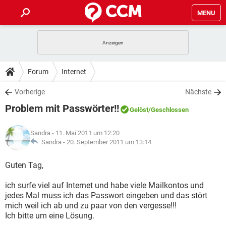
MENU
HOME
SPIELE
STREAMING
TIPPS & TRICKS
Forum
Internet
ANDROID
IOS
SPIELE
STREAMING
DOWNLOADS
Vorherige
Nächste
WINDOWS 10
INSTAGRAM
ANDROID
IOS
Problem mit Passwörter!!
WHATSAPP
SPIELE
TIKTOK
STREAMING
Gelöst
/Geschlossen
FORUM
WINDOWS 10
INSTAGRAM
FACEBOOK
ANDROID
HARDWARE
IOS
Sandra
- 11. Mai 2011 um 12:20
WHATSAPP
SPIELE
TIKTOK
STREAMING
LEXIKON
Sandra -
20. September 2011 um 13:14
WINDOWS 10
INSTAGRAM
FACEBOOK
ANDROID
HARDWARE
IOS
WHATSAPP
SPIELE
TIKTOK
STREAMING
Guten Tag,
WINDOWS 10
INSTAGRAM
FACEBOOK
ANDROID
HARDWARE
IOS
ich surfe viel auf Internet und habe viele Mailkontos und
WHATSAPP
TIKTOK
jedes Mal muss ich das Passwort eingeben und das stört
WINDOWS 10
INSTAGRAM
FACEBOOK
HARDWARE
mich weil ich ab und zu paar von den vergesse!!!
WHATSAPP
TIKTOK
Ich bitte um eine Lösung.