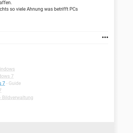
affen.
ichts so viele Ahnung was betrifft PCs
Windows
dows 7
s 7
- Guide
7
 Bildverwaltung