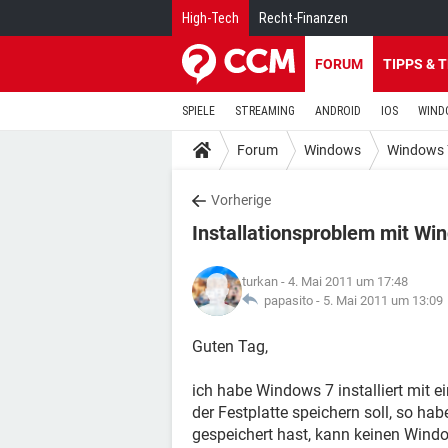
High-Tech
Recht-Finanzen
FORUM
TIPPS & 
SPIELE
STREAMING
ANDROID
IOS
WIND
Forum
Windows
Windows 
Vorherige
Installationsproblem mit Wi
turkan
- 4. Mai 2011 um 17:48
papasito -
5. Mai 2011 um 13:09
Guten Tag,
ich habe Windows 7 installiert mit ei
der Festplatte speichern soll, so hab
gespeichert hast, kann keinen Window