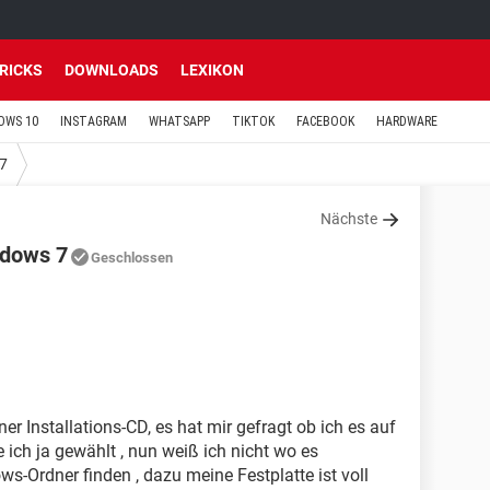
TRICKS
DOWNLOADS
LEXIKON
OWS 10
INSTAGRAM
WHATSAPP
TIKTOK
FACEBOOK
HARDWARE
7
Nächste
ndows 7
Geschlossen
ner Installations-CD, es hat mir gefragt ob ich es auf
e ich ja gewählt , nun weiß ich nicht wo es
s-Ordner finden , dazu meine Festplatte ist voll