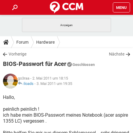
MENU
HOME
SPIELE
STREAMING
TIPPS & TRICKS
Forum
Hardware
ANDROID
IOS
SPIELE
STREAMING
DOWNLOADS
Vorherige
Nächste
WINDOWS 10
INSTAGRAM
ANDROID
IOS
BIOS-Passwort für Acer
WHATSAPP
SPIELE
TIKTOK
STREAMING
Geschlossen
FORUM
WINDOWS 10
INSTAGRAM
FACEBOOK
ANDROID
HARDWARE
IOS
go3raa
- 2. Mai 2011 um 18:15
WHATSAPP
SPIELE
TIKTOK
STREAMING
LEXIKON
iloads
-
3. Mai 2011 um 19:35
WINDOWS 10
INSTAGRAM
FACEBOOK
ANDROID
HARDWARE
IOS
WHATSAPP
SPIELE
TIKTOK
STREAMING
Hallo,
WINDOWS 10
INSTAGRAM
FACEBOOK
ANDROID
HARDWARE
IOS
peinlich peinlich !
WHATSAPP
TIKTOK
ich habe mein BIOS-Passwort meines Notebook (acer aspire
WINDOWS 10
INSTAGRAM
FACEBOOK
HARDWARE
1355 LC) vergessen .
WHATSAPP
TIKTOK
Bitte helfen Sie mir aus diesem Schlamassel ...sehr dringend