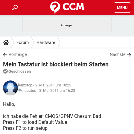
MENU
HOME
SPIELE
STREAMING
TIPPS & TRICKS
Forum
Hardware
ANDROID
IOS
SPIELE
STREAMING
DOWNLOADS
Vorherige
Nächste
WINDOWS 10
INSTAGRAM
ANDROID
IOS
Mein Tastatur ist blockiert beim Starten
WHATSAPP
SPIELE
TIKTOK
STREAMING
FORUM
WINDOWS 10
INSTAGRAM
Geschlossen
FACEBOOK
ANDROID
HARDWARE
IOS
WHATSAPP
SPIELE
TIKTOK
STREAMING
LEXIKON
WINDOWS 10
lenzotop
- 2. Mai 2011 um 18:23
INSTAGRAM
FACEBOOK
ANDROID
HARDWARE
IOS
cactus -
3. Mai 2011 um 16:23
WHATSAPP
SPIELE
TIKTOK
STREAMING
WINDOWS 10
INSTAGRAM
Hallo,
FACEBOOK
ANDROID
HARDWARE
IOS
WHATSAPP
TIKTOK
ich habe die Fehler: CMOS/GPNV Chesum Bad
WINDOWS 10
INSTAGRAM
FACEBOOK
HARDWARE
Press F1 to load Default Value
WHATSAPP
TIKTOK
Press F2 to run setup