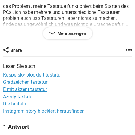
FACEBOOK
HARDWARE
das Problem , meine Tastatue funktioniert beim Starten des
PCs , ich habe mehrere und unterschiedliche Tastaturen
probiert auch usb Tastaturen , aber nichts zu machen.
finde das ungewöhnlich und was nicht die Ursache dafür ...
Mehr anzeigen
Habt ihr Idee oder Tipps ???
danke euch :-)
Share
Lesen Sie auch:
Kaspersky blockiert tastatur
Gradzeichen tastatur
E mit akzent tastatur
Azerty tastatur
Die tastatur
Instagram story blockiert herausfinden
1 Antwort