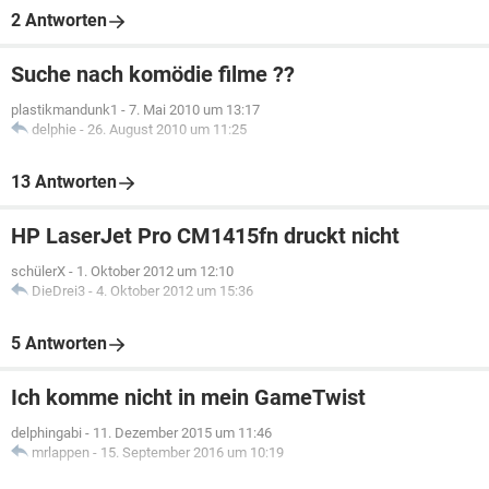
2 Antworten
Suche nach komödie filme ??
plastikmandunk1
-
7. Mai 2010 um 13:17
delphie
-
26. August 2010 um 11:25
13 Antworten
HP LaserJet Pro CM1415fn druckt nicht
schülerX
-
1. Oktober 2012 um 12:10
DieDrei3
-
4. Oktober 2012 um 15:36
5 Antworten
Ich komme nicht in mein GameTwist
delphingabi
-
11. Dezember 2015 um 11:46
mrlappen
-
15. September 2016 um 10:19