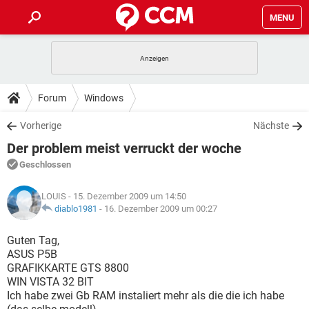
MENU
HOME
SPIELE
STREAMING
TIPPS & TRICKS
Forum
Windows
ANDROID
IOS
SPIELE
STREAMING
DOWNLOADS
Vorherige
Nächste
WINDOWS 10
INSTAGRAM
ANDROID
IOS
Der problem meist verruckt der woche
WHATSAPP
SPIELE
TIKTOK
STREAMING
FORUM
WINDOWS 10
INSTAGRAM
Geschlossen
FACEBOOK
ANDROID
HARDWARE
IOS
WHATSAPP
SPIELE
TIKTOK
STREAMING
LEXIKON
WINDOWS 10
LOUIS
- 15. Dezember 2009 um 14:50
INSTAGRAM
FACEBOOK
ANDROID
HARDWARE
IOS
diablo1981
-
16. Dezember 2009 um 00:27
WHATSAPP
SPIELE
TIKTOK
STREAMING
WINDOWS 10
INSTAGRAM
Guten Tag,
FACEBOOK
ANDROID
HARDWARE
IOS
ASUS P5B
WHATSAPP
TIKTOK
GRAFIKKARTE GTS 8800
WINDOWS 10
INSTAGRAM
FACEBOOK
HARDWARE
WIN VISTA 32 BIT
WHATSAPP
TIKTOK
Ich habe zwei Gb RAM instaliert mehr als die die ich habe