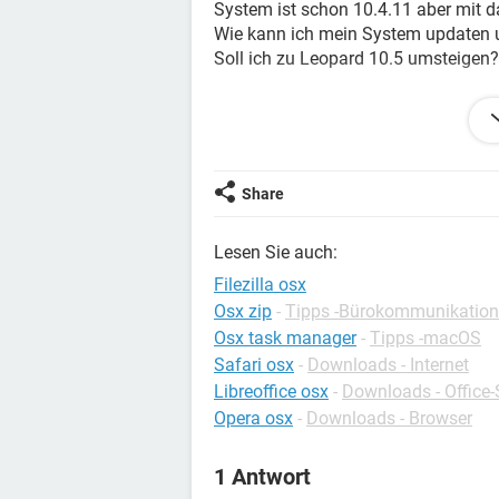
System ist schon 10.4.11 aber mit d
Wie kann ich mein System updaten u
Soll ich zu Leopard 10.5 umsteigen?
Danke für Ihre Antworte
System : Mac OS X 10.4.11 (8S165)
Kernel : Darwin 8.11.0
Share
Lesen Sie auch:
Filezilla osx
Osx zip
-
Tipps -Bürokommunikation
Osx task manager
-
Tipps -macOS
Safari osx
-
Downloads - Internet
Libreoffice osx
-
Downloads - Office-
Opera osx
-
Downloads - Browser
1 Antwort