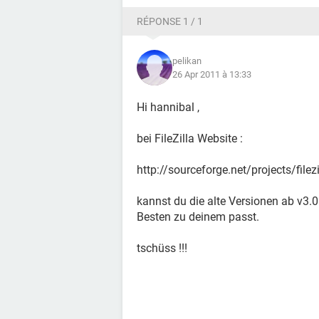
RÉPONSE 1 / 1
pelikan
26 Apr 2011 à 13:33
Hi hannibal ,
bei FileZilla Website :
http://sourceforge.net/projects/filezi
kannst du die alte Versionen ab v3.
Besten zu deinem passt.
tschüss !!!