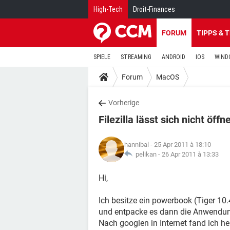
High-Tech
Droit-Finances
FORUM
TIPPS & 
SPIELE
STREAMING
ANDROID
IOS
WIND
Forum
MacOS
Vorherige
Filezilla lässt sich nicht öffn
hannibal
- 25 Apr 2011 à 18:10
pelikan -
26 Apr 2011 à 13:33
Hi,
Ich besitze ein powerbook (Tiger 10.
und entpacke es dann die Anwendung 
Nach googlen in Internet fand ich he