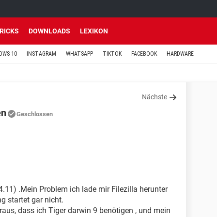
TRICKS
DOWNLOADS
LEXIKON
OWS 10
INSTAGRAM
WHATSAPP
TIKTOK
FACEBOOK
HARDWARE
Nächste
en
Geschlossen
4.11) .Mein Problem ich lade mir Filezilla herunter
startet gar nicht.
raus, dass ich Tiger darwin 9 benötigen , und mein