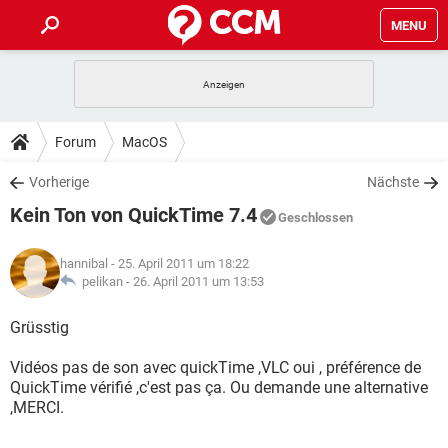
MENU
HOME
SPIELE
STREAMING
TIPPS & TRICKS
Forum
MacOS
ANDROID
IOS
SPIELE
STREAMING
DOWNLOADS
Vorherige
Nächste
WINDOWS 10
INSTAGRAM
ANDROID
IOS
Kein Ton von QuickTime 7.4
WHATSAPP
SPIELE
TIKTOK
STREAMING
Geschlossen
FORUM
WINDOWS 10
INSTAGRAM
FACEBOOK
ANDROID
HARDWARE
IOS
hannibal
- 25. April 2011 um 18:22
WHATSAPP
SPIELE
TIKTOK
STREAMING
LEXIKON
pelikan -
26. April 2011 um 13:53
WINDOWS 10
INSTAGRAM
FACEBOOK
ANDROID
HARDWARE
IOS
WHATSAPP
SPIELE
TIKTOK
STREAMING
Grüsstig
WINDOWS 10
INSTAGRAM
FACEBOOK
ANDROID
HARDWARE
IOS
Vidéos pas de son avec quickTime ,VLC oui , préférence de
WHATSAPP
TIKTOK
QuickTime vérifié ,c'est pas ça. Ou demande une alternative
WINDOWS 10
INSTAGRAM
FACEBOOK
HARDWARE
,MERCI.
WHATSAPP
TIKTOK