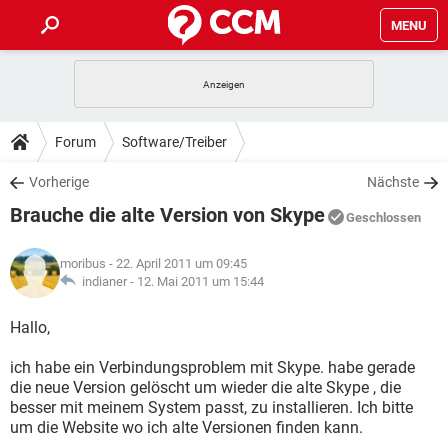
MENU
HOME
SPIELE
STREAMING
TIPPS & TRICKS
Forum
Software/Treiber
ANDROID
IOS
SPIELE
STREAMING
DOWNLOADS
Vorherige
Nächste
WINDOWS 10
INSTAGRAM
ANDROID
IOS
Brauche die alte Version von Skype
WHATSAPP
SPIELE
TIKTOK
STREAMING
Geschlossen
FORUM
WINDOWS 10
INSTAGRAM
FACEBOOK
ANDROID
HARDWARE
IOS
moribus
- 22. April 2011 um 09:45
WHATSAPP
SPIELE
TIKTOK
STREAMING
LEXIKON
indianer -
12. Mai 2011 um 15:44
WINDOWS 10
INSTAGRAM
FACEBOOK
ANDROID
HARDWARE
IOS
WHATSAPP
SPIELE
TIKTOK
STREAMING
Hallo,
WINDOWS 10
INSTAGRAM
FACEBOOK
ANDROID
HARDWARE
IOS
ich habe ein Verbindungsproblem mit Skype. habe gerade
WHATSAPP
TIKTOK
die neue Version gelöscht um wieder die alte Skype , die
WINDOWS 10
INSTAGRAM
FACEBOOK
HARDWARE
besser mit meinem System passt, zu installieren. Ich bitte
WHATSAPP
TIKTOK
um die Website wo ich alte Versionen finden kann.