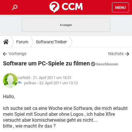
MENU
HOME
SPIELE
STREAMING
TIPPS & TRICKS
Forum
Software/Treiber
ANDROID
IOS
SPIELE
STREAMING
DOWNLOADS
Vorherige
Nächste
WINDOWS 10
INSTAGRAM
ANDROID
IOS
Software um PC-Spiele zu filmen
WHATSAPP
SPIELE
TIKTOK
STREAMING
Geschlossen
FORUM
WINDOWS 10
INSTAGRAM
FACEBOOK
ANDROID
HARDWARE
IOS
carfield
- 21. April 2011 um 18:31
WHATSAPP
SPIELE
TIKTOK
STREAMING
LEXIKON
pelikan -
22. April 2011 um 13:12
WINDOWS 10
INSTAGRAM
FACEBOOK
ANDROID
HARDWARE
IOS
WHATSAPP
SPIELE
TIKTOK
STREAMING
Hallo,
WINDOWS 10
INSTAGRAM
FACEBOOK
ANDROID
HARDWARE
IOS
ich suche seit ca.eine Woche eine Software, die mich erlaubt
WHATSAPP
TIKTOK
mein Spiel mit Sound aber ohne Logos , ich habe Xfire
WINDOWS 10
INSTAGRAM
FACEBOOK
HARDWARE
versucht aber komischerweise geht es nicht....
WHATSAPP
TIKTOK
bitte , wie macht ihr das ?