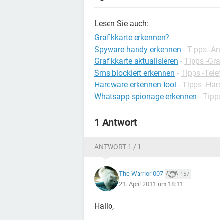
Lesen Sie auch:
Grafikkarte erkennen?
Spyware handy erkennen
-
Tipps -An
Grafikkarte aktualisieren
-
Tipps -Gra
Sms blockiert erkennen
-
Tipps -Tele
Hardware erkennen tool
-
Tipps -Ha
Whatsapp spionage erkennen
-
Tipp
1 Antwort
ANTWORT 1 / 1
The Warrior 007
157
21. April 2011 um 18:11
Hallo,