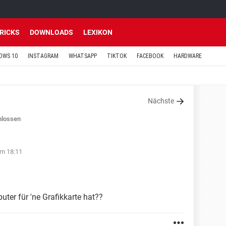
TRICKS
DOWNLOADS
LEXIKON
OWS 10
INSTAGRAM
WHATSAPP
TIKTOK
FACEBOOK
HARDWARE
Nächste
hlossen
um 18:11
er für 'ne Grafikkarte hat??