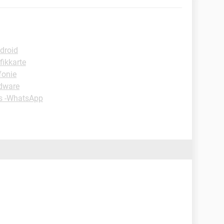
droid
fikkarte
fonie
rdware
s -WhatsApp