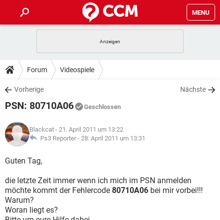
MENU
HOME
SPIELE
STREAMING
TIPPS & TRICKS
Forum
Videospiele
ANDROID
IOS
SPIELE
STREAMING
DOWNLOADS
Vorherige
Nächste
WINDOWS 10
INSTAGRAM
ANDROID
IOS
PSN: 80710A06
WHATSAPP
SPIELE
TIKTOK
STREAMING
Geschlossen
FORUM
WINDOWS 10
INSTAGRAM
FACEBOOK
ANDROID
HARDWARE
IOS
Blackcat
- 21. April 2011 um 13:22
WHATSAPP
SPIELE
TIKTOK
STREAMING
LEXIKON
Ps3 Reporter -
28. April 2011 um 13:31
WINDOWS 10
INSTAGRAM
FACEBOOK
ANDROID
HARDWARE
IOS
WHATSAPP
SPIELE
TIKTOK
STREAMING
Guten Tag,
WINDOWS 10
INSTAGRAM
FACEBOOK
ANDROID
HARDWARE
IOS
die letzte Zeit immer wenn ich mich im PSN anmelden
WHATSAPP
TIKTOK
möchte kommt der Fehlercode
80710A06
bei mir vorbei!!!
WINDOWS 10
INSTAGRAM
FACEBOOK
HARDWARE
Warum?
WHATSAPP
TIKTOK
Woran liegt es?
Bitte um eure Hilfe dabei