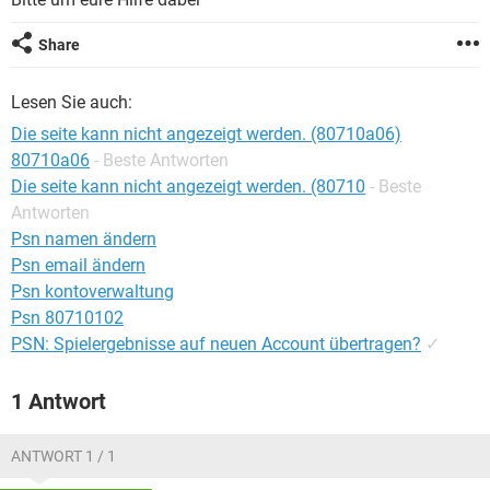
FACEBOOK
HARDWARE
Share
Lesen Sie auch:
Die seite kann nicht angezeigt werden. (80710a06)
80710a06
- Beste Antworten
Die seite kann nicht angezeigt werden. (80710
- Beste
Antworten
Psn namen ändern
Psn email ändern
Psn kontoverwaltung
Psn 80710102
PSN: Spielergebnisse auf neuen Account übertragen?
✓
1 Antwort
ANTWORT 1 / 1